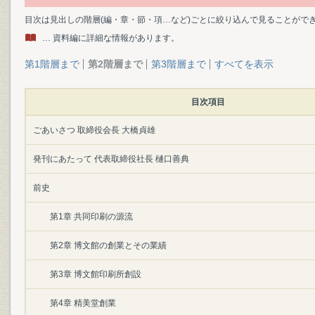
目次は見出しの階層(編・章・節・項…など)ごとに絞り込んで見ることがで
… 資料編に詳細な情報があります。
第1階層まで
第2階層まで
第3階層まで
すべてを表示
目次項目
ごあいさつ 取締役会長 大橋貞雄
発刊にあたって 代表取締役社長 樋口善典
前史
第1章 共同印刷の源流
第2章 博文館の創業とその業績
第3章 博文館印刷所創設
第4章 精美堂創業