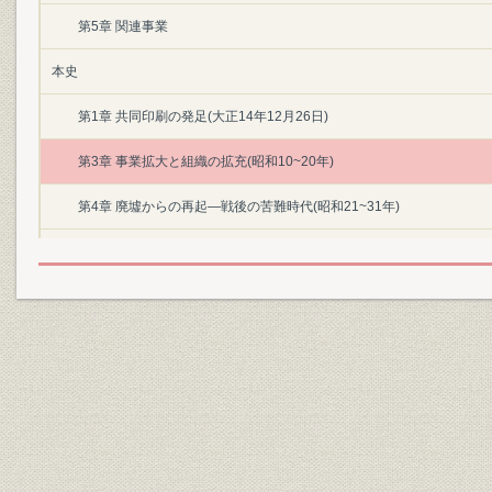
第5章 関連事業
本史
第1章 共同印刷の発足(大正14年12月26日)
第3章 事業拡大と組織の拡充(昭和10~20年)
第4章 廃墟からの再起―戦後の苦難時代(昭和21~31年)
第5章 軌道に乗る再建(昭和32~39年)
第6章 拡大成長へ(昭和40~49年)
第7章 新しい時代に力強い発展(昭和50年~)
役員・地方工場および事業所
資料
編集後記