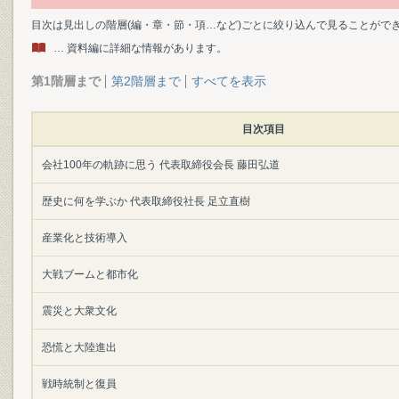
目次は見出しの階層(編・章・節・項…など)ごとに絞り込んで見ることがで
… 資料編に詳細な情報があります。
第1階層まで
第2階層まで
すべてを表示
目次項目
会社100年の軌跡に思う 代表取締役会長 藤田弘道
歴史に何を学ぶか 代表取締役社長 足立直樹
産業化と技術導入
大戦ブームと都市化
震災と大衆文化
恐慌と大陸進出
戦時統制と復員