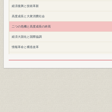
経済復興と技術革新
高度成長と大衆消費社会
二つの危機と高度成長の終焉
経済大国化と国際協調
情報革命と構造改革
2000年の凸版印刷
創立100周年事業
特別座談会
資料編
監修者言 「あらためて考える、社史とは何か」―武田晴人
編集後記―黒光庸恭