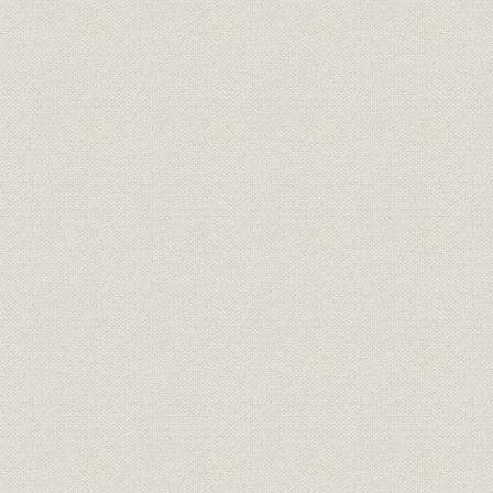
5. 東レサークル―二木・岡田コンビの誕生
第4節 岡田屋とフタギ、合併を前提の業務提携にシロ参加
1. 1枚の紙切れ
2. 業務提携覚書作成の経過
3. 提携記者発表
4. 社内発表
5. 急成長会社シロの参加
6. 社内発表に対する社員の受け止め方
第5節 新会社設立準備委員会発足と新社名「ジャスコ」決定
1. 合併原則7ヵ条の確認
2. 新会社設立準備委員会