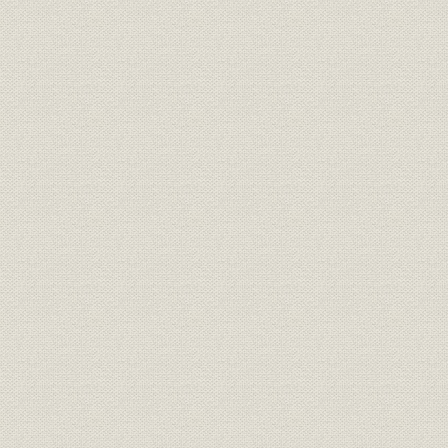
近鉄沿線への出店
■本史
プロローグ チェーンストア黎明期におけるジャスコ誕生
梗概
第1節 昭和40年代―高度成長経済とチェーンストアグループの台頭
1. チェーンストア成長の社会的基盤
2. メーカーとチェーンストアの対峙―消費者の判断
3. 資本の自由化進む
第2節 日本チェーンストア協会設立
1. 岡田屋の百貨店申請
2. ペガサスクラブと渥美俊―氏