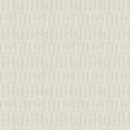
古着屋開業とアイデア商品
正しい商売と新店舗完成
商業界ゼミ参加と無代進呈売り出し
よしみ市
多数経営と利益還元
英徳の入社とチェーン化への道
シロの歴史
井上次郎、大阪府庄内で創業
川西でSSDDS開設
チェーン化と本部一括仕入れ
ショッピングセンター開発と店舗の標準化