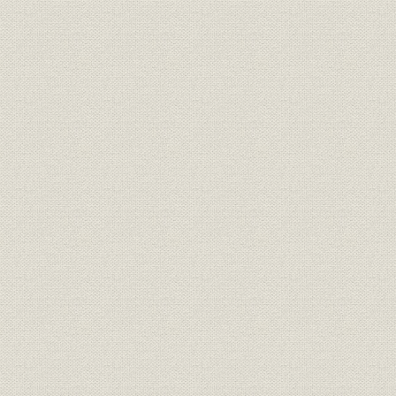
3. 『商業界』と倉本長治氏
4. 通産省企業局の後押し
5. 日本チェーンストア協会創立総会
6. 日本チェーンストア協会のPR作戦
7. 「特定店舗」と流通行政
第3節 チェーンストアグループ―多店舗化進む
1. 岡田屋のチェーン展開
2. 合併の風土をもつ四日市市
3. 福寿会(成瀬義一主宰)―二木・岡田両社長の出会い
4. フタギのチェーン展開