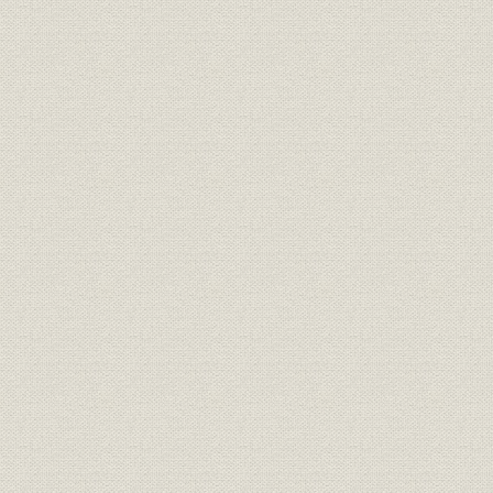
戦時統制
切符制以降
四日市大空襲―店舗焼失
終戦
卓也復員―復興開店
焦土に開く―平和の訪れ
諏訪新道へ移る
年商10倍
商工会議所議員改選
支店第1号―津へ出店
駅前オカダヤ誕生