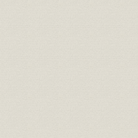
岡田屋の人材育成
伊勢湾台風
中長期計画とスーパーマーケットの取り組み
セルフサービス方式
県外第1号店―愛知県に岡崎店開店
3社提携時のオカダヤグループの概要
フタギの歴史
二木一一の生い立ちと仕事始め
夕刊配達と住み込み奉公
結婚と独立
応召そして復員