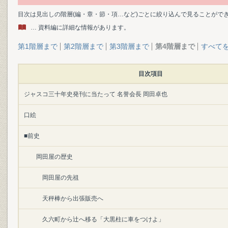
目次は見出しの階層(編・章・節・項…など)ごとに絞り込んで見ることがで
… 資料編に詳細な情報があります。
第1階層まで
第2階層まで
第3階層まで
第4階層まで
すべて
目次項目
ジャスコ三十年史発刊に当たって 名誉会長 岡田卓也
口絵
■前史
岡田屋の歴史
岡田屋の先祖
天秤棒から出張販売へ
久六町から辻へ移る「大黒柱に車をつけよ」