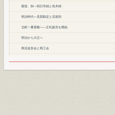
製造、卸―四日市縞と色木綿
明治時代―見競勘定と店規則
北町一番屋敷へ―正札販売を開始
明治から大正へ
商店改良会と商工会
大正9年の大暴落「下げにもうけよ」
岡田屋の売り出し
株式会社組織に改める
六世惣右衛門の死
田鶴―立ち売り陳列式に改める
長姉嘉鶴子から次妹千鶴子へ