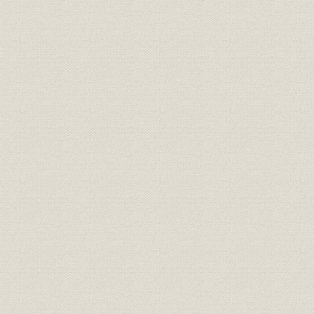
3 大ダム時代への挑戦
4 神部社長の個性的理念の開花
5 海外工事への戦後初進出
6 積極的な海外技術導入と海外交流
7 労働と安全
8 急上昇期に入った経営実績と経営体制
第2節 大ダム建設時代の到来と王者間組
1 戦後初の大規模ダム-丸山発電所
2 戦後土木技術の金字塔-佐久間ダム
3 世紀の偉業-黒部川第四ダム
4 わが国初のロックフィルダム-御母衣ダム