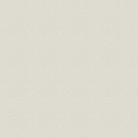
2 東京・名古屋での地下鉄新線建設
3 大型プロジェクトとしての道路建設
第5節 都市施設の復興整備から本格的拡充へ
1 都市の新時代と当社工事の多角的展開
2 自立化のシンボルとしての伝統建築
3 東京の建築工事
4 東京都・川崎市の水道工事
5 各支店の事業展開と都市施設工事
6 日本住宅公団設立と不燃公営住宅への進出
第6節 災害復旧と治水・利水工事
1 災害復旧工事