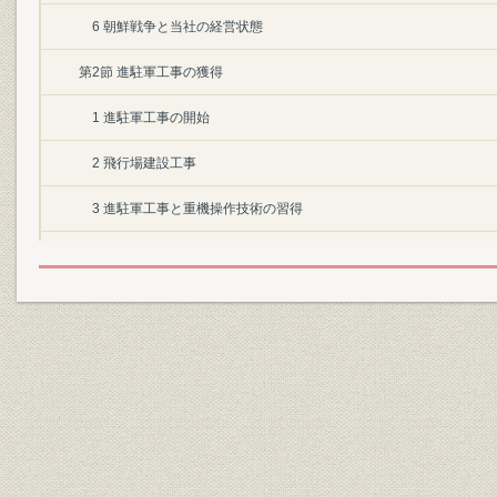
6 朝鮮戦争と当社の経営状態
第2節 進駐軍工事の獲得
1 進駐軍工事の開始
2 飛行場建設工事
3 進駐軍工事と重機操作技術の習得
4 アメリカ的生活様式を移入-住宅・施設工事
第3節 経済復興工事の展開
1 明治神宮仮本殿戦災復興工事
2 広島市の復興と当社
3 輸送力の回復
4 石炭産業の復興と炭鉱工事