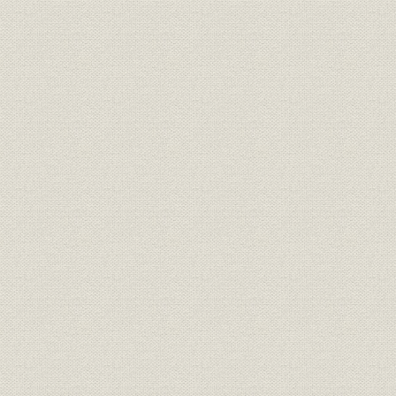
2 治水・利水事業への取組み
第9章 高度成長下の飛躍と転換 昭和36-43年
第1節 構造変化と神部体制の終焉
1 高度成長時代への出発
2 神部社長の大ビジョンと一挙増資
3 産業・国土政策の転換と当社事業の内容変化
4 転機に立つ神部ビジョン
5 新しい時代に向かって
6 神部時代末期を飾る大号令
7 神部時代の衰退と終局