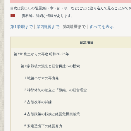
目次は見出しの階層(編・章・節・項…など)ごとに絞り込んで見ることがで
… 資料編に詳細な情報があります。
第1階層まで
第2階層まで
第3階層まで
すべてを表示
目次項目
第7章 焦土からの再建 昭和20-25年
第1節 戦後の混乱と経営再建への模索
1 戦後ハザマの再出発
2 神部体制の確立と「微結」の経営理念
3 占領改革の試練
4 占領政策の転換と経営危機突破策
5 安定恐慌下の経営努力