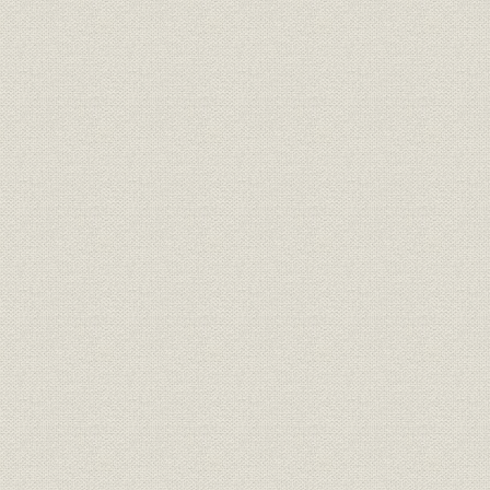
神部満之助の人と業績
第2節 臨海工業地帯の開発と工場建設
1 太平洋ベルト地帯の形成と臨海工事の展開
2 その他の産業施設の建設工事
第3節 国土のインフラストラクチャー
1 高度成長と大量輸送手段の革新
2 東海道新幹線の建設
3 山陽新幹線の建設
4 電化・複線化等による既成線の改良
5 高速道路の建設
6 マイカー時代の到来と観光道路の開発