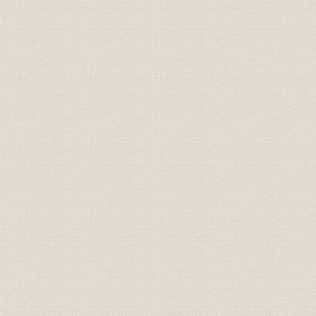
5 大井川開発とホロー・グラビティダムの施工
6 新技術による多様なダム・発電所工事
7 各電力会社を中心とする各地の発電所工事
第3節 エネルギー転換と産業基盤の整備
1 火力発電への邁進
2 九州における炭鉱工事の展開
3 原子力分野参入への布石
4 臨海コンビナートの形成と海洋関係工事
5 量産時代への移行期における工場関連工事
第4節 交通網の整備・拡充と高速化
1 国鉄再建期の新線敷設と改良工事