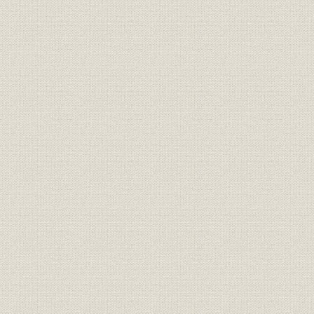
5 電力工事の再開
6 重要産業の復興にともなう建設工事
7 食糧増産と農業水利事業
8 都市機能の回復工事
第4節 災害復旧工事
1 カスリーン台風の復旧
2 全国各地での災害復旧工事
第8章 ダム建設の王者 昭和26-35年
第1節 経営規模の拡大と体制の充実
1 軌道に乗った経済自立化
2 大規模電源開発工事の幕開け