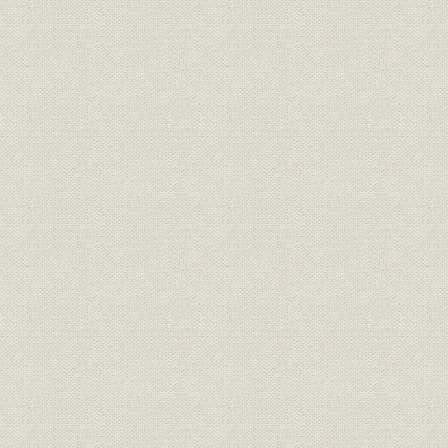
5 電力工事の再開
6 重要産業の復興にともなう建設工事
7 食糧増産と農業水利事業
8 都市機能の回復工事
第4節 災害復旧工事
1 カスリーン台風の復旧
2 全国各地での災害復旧工事
第8章 ダム建設の王者 昭和26-35年
第1節 経営規模の拡大と体制の充実
1 軌道に乗った経済自立化
2 大規模電源開発工事の幕開け