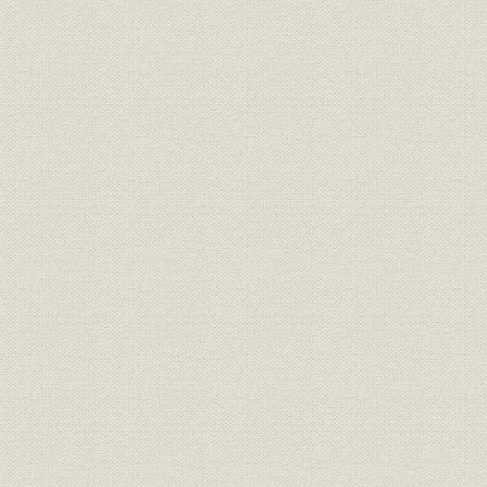
神部満之助の人と業績
第2節 臨海工業地帯の開発と工場建設
1 太平洋ベルト地帯の形成と臨海工事の展開
2 その他の産業施設の建設工事
第3節 国土のインフラストラクチャー
1 高度成長と大量輸送手段の革新
2 東海道新幹線の建設
3 山陽新幹線の建設
4 電化・複線化等による既成線の改良
5 高速道路の建設
6 マイカー時代の到来と観光道路の開発