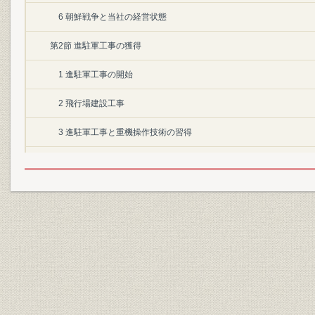
6 朝鮮戦争と当社の経営状態
第2節 進駐軍工事の獲得
1 進駐軍工事の開始
2 飛行場建設工事
3 進駐軍工事と重機操作技術の習得
4 アメリカ的生活様式を移入-住宅・施設工事
第3節 経済復興工事の展開
1 明治神宮仮本殿戦災復興工事
2 広島市の復興と当社
3 輸送力の回復
4 石炭産業の復興と炭鉱工事