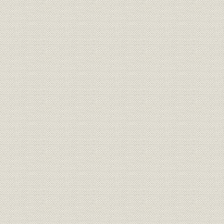
3 大ダム時代への挑戦
4 神部社長の個性的理念の開花
5 海外工事への戦後初進出
6 積極的な海外技術導入と海外交流
7 労働と安全
8 急上昇期に入った経営実績と経営体制
第2節 大ダム建設時代の到来と王者間組
1 戦後初の大規模ダム-丸山発電所
2 戦後土木技術の金字塔-佐久間ダム
3 世紀の偉業-黒部川第四ダム
4 わが国初のロックフィルダム-御母衣ダム