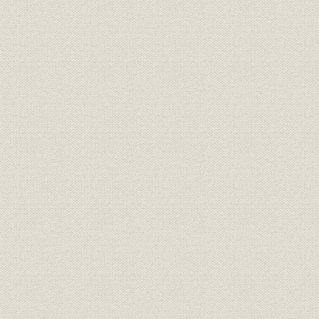
2 東京・名古屋での地下鉄新線建設
3 大型プロジェクトとしての道路建設
第5節 都市施設の復興整備から本格的拡充へ
1 都市の新時代と当社工事の多角的展開
2 自立化のシンボルとしての伝統建築
3 東京の建築工事
4 東京都・川崎市の水道工事
5 各支店の事業展開と都市施設工事
6 日本住宅公団設立と不燃公営住宅への進出
第6節 災害復旧と治水・利水工事
1 災害復旧工事