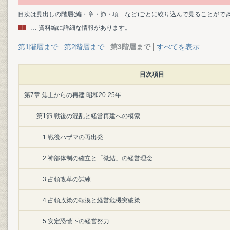
目次は見出しの階層(編・章・節・項…など)ごとに絞り込んで見ることがで
… 資料編に詳細な情報があります。
第1階層まで
第2階層まで
第3階層まで
すべてを表示
目次項目
第7章 焦土からの再建 昭和20-25年
第1節 戦後の混乱と経営再建への模索
1 戦後ハザマの再出発
2 神部体制の確立と「微結」の経営理念
3 占領改革の試練
4 占領政策の転換と経営危機突破策
5 安定恐慌下の経営努力