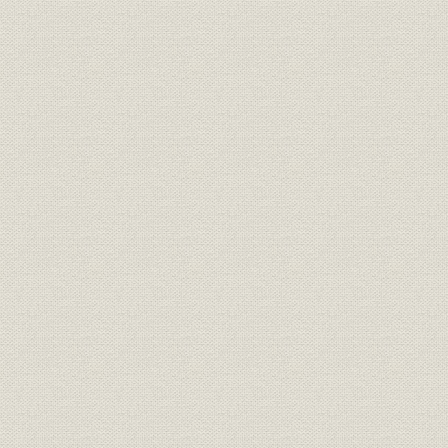
2 治水・利水事業への取組み
第9章 高度成長下の飛躍と転換 昭和36-43年
第1節 構造変化と神部体制の終焉
1 高度成長時代への出発
2 神部社長の大ビジョンと一挙増資
3 産業・国土政策の転換と当社事業の内容変化
4 転機に立つ神部ビジョン
5 新しい時代に向かって
6 神部時代末期を飾る大号令
7 神部時代の衰退と終局