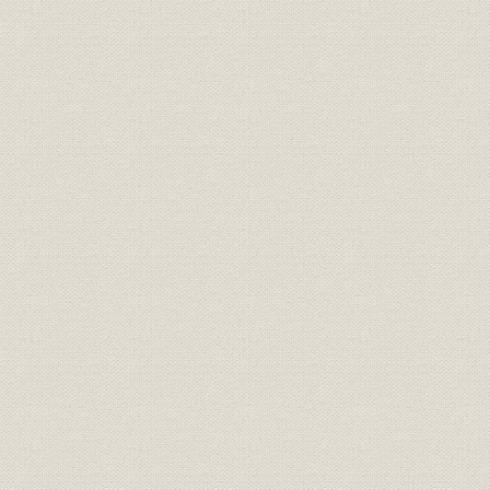
5 大井川開発とホロー・グラビティダムの施工
6 新技術による多様なダム・発電所工事
7 各電力会社を中心とする各地の発電所工事
第3節 エネルギー転換と産業基盤の整備
1 火力発電への邁進
2 九州における炭鉱工事の展開
3 原子力分野参入への布石
4 臨海コンビナートの形成と海洋関係工事
5 量産時代への移行期における工場関連工事
第4節 交通網の整備・拡充と高速化
1 国鉄再建期の新線敷設と改良工事