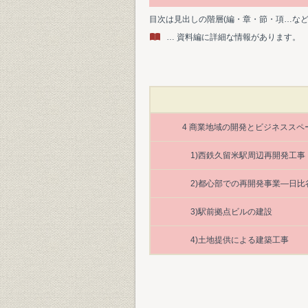
目次は見出しの階層(編・章・節・項…な
… 資料編に詳細な情報があります。
4 商業地域の開発とビジネススペ
1)西鉄久留米駅周辺再開発工事
2)都心部での再開発事業―日
3)駅前拠点ビルの建設
4)土地提供による建築工事