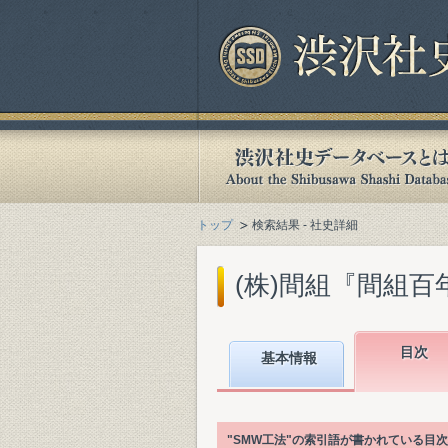
トップ
検索結果 - 社史詳細
(株)間組『間組百年史. 
目次
基本情報
"SMW工法"の索引語が書かれている目