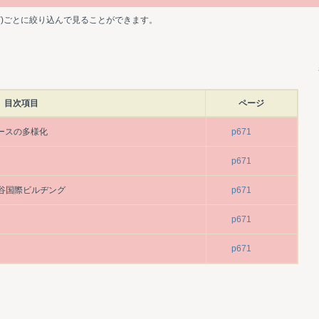
ど)ごとに絞り込んで見ることができます。
目次項目
ページ
ースの多様化
p671
p671
比谷国際ビルヂング
p671
p671
p671