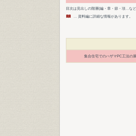
目次は見出しの階層(編・章・節・項…な
… 資料編に詳細な情報があります。
集合住宅でのハザマPC工法の