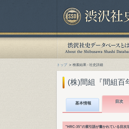
トップ
検索結果 - 社史詳細
(株)間組『間組百年史. 
目次
基本情報
"HRC-35"の索引語が書かれている目