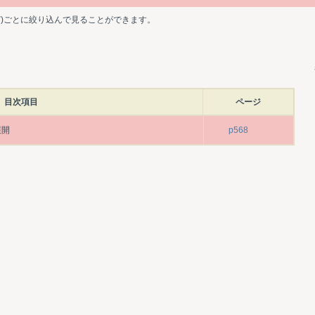
ど)ごとに絞り込んで見ることができます。
目次項目
ページ
展開
p568