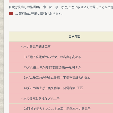
目次は見出しの階層(編・章・節・項…など)ごとに絞り込んで見ることがで
… 資料編に詳細な情報があります。
目次項目
4 水力発電所関連工事
1)「地下発電所のハザマ」の名声を高める
2)ダム施工時の濁水問題に対応―稲村ダム
3)ダム施工の合理化に挑戦―下郷発電所大内ダム
4)ダムの嵩上げ―奥矢作第一発電所第1工区
4 水力発電と多様なダム工事
1)TBMで長大トンネルを施工―新愛本水力発電所