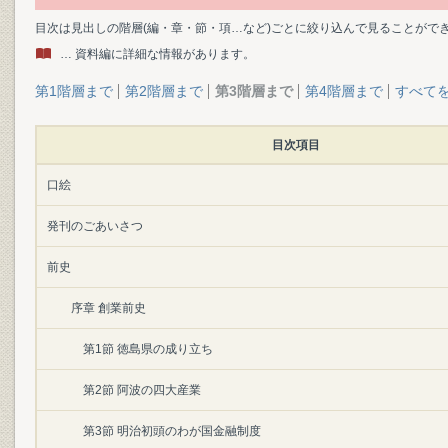
目次は見出しの階層(編・章・節・項…など)ごとに絞り込んで見ることがで
… 資料編に詳細な情報があります。
第1階層まで
第2階層まで
第3階層まで
第4階層まで
すべて
目次項目
口絵
発刊のごあいさつ
前史
序章 創業前史
第1節 徳島県の成り立ち
第2節 阿波の四大産業
第3節 明治初頭のわが国金融制度