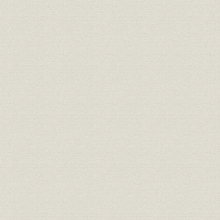
第8章 新生阿波銀行と大衆化取引の推進【昭和39年~53年】
第1節 高度成長の持続と終焉
第2節 開発と環境問題で揺れる徳島県経済
第3節 行名変更と本店の新築
第4節 経営体制の拡充
第5節 大衆化取引の進展
第6節 電子計算機の導入と事務の集中処理
第7節 業績の伸長
第9章 低成長経済と金融自由化の進展【昭和54年~平成3年】
第1節 経済構造の変革と金融革命
第2節 地方の時代と徳島経済