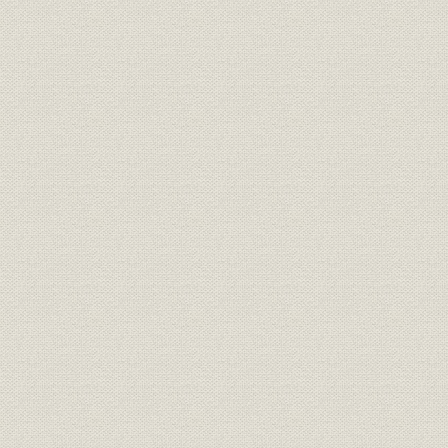
第3節 自由化への対応と経営管理体制の強化
第4節 リテール・バンキングの推進
第5節 総合金融機能の拡充
第6節 第2次総合オンラインシステムと事務の効率化
第7節 関連会社等の拡充
第8節 業績の推移
第10章 銀行新時代を迎えて【平成4年~8年】
第1節 国内景気の停滞と金融機関の破綻
第2節 新時代を迎える徳島経済
第3節 自己責任原則に基づく経営の展開
第4節 創業100周年を迎えて