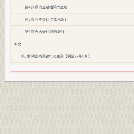
第4節 県内金融機関の生成
第5節 合本会社 久次米銀行
第6節 合名会社 阿波銀行
本史
第1章 阿波商業銀行の創業【明治29年6月】
第1節 創業の経緯
第2節 行是“堅実”
第3節 業務の開始
第2章 揺籃期の阿波商業銀行【明治29年~45年】
第1節 明治後半期の日本経済
第2節 徳島県における近代産業の生成