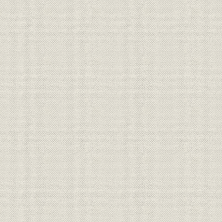
歴代役員在任一覧
資本金の推移
株式・株主の状況
組織図
従業員数の推移
本部機構の変遷
歴代本部部課長一覧
コルレス契約銀行
通帳・証書の変遷
ポスター・刊行物
パンフレット