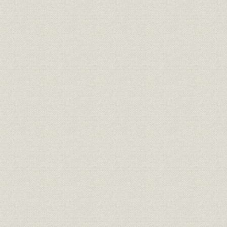
第3節 基礎形成期の当行
第3章 波乱の大正時代【大正元年~15年】
第1節 第1次世界大戦と日本経済
第2節 県内産業の動向と金融機関
第3節 大正期の経営
第4章 昭和恐慌と試練の長期不況【昭和元年~11年】
第1節 昭和初期の金融経済
第2節 県内金融機関の動揺と徳島県経済
第3節 恐慌下の経営諸施策
第5章 戦時下金融統制時代【昭和12年~20年】
第1節 戦時経済と金融統制