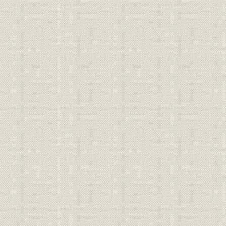
中口絵
資料
索引
主要参考文献
あとがき
資料目次
藍商繁栄見立
沿革系統図
主要勘定の推移
定款