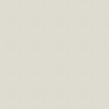
第2節 戦時下の徳島県経済と金融
第3節 戦時経済下の業務展開
第6章 戦後復興期【昭和21年~29年】
第1節 日本経済の再建
第2節 復興期の県内経済と金融
第3節 復興期の経営
第7章 高度経済成長と経営の近代化【昭和30年~38年】
第1節 経済成長と金融政策
第2節 総合開発計画の進展と徳島県経済
第3節 近代化をめざす経営諸施策
第4節 高度成長期における当行の業況