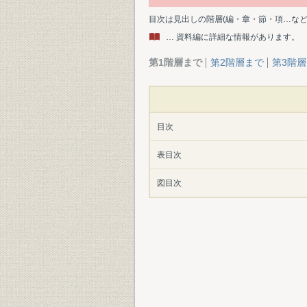
目次は見出しの階層(編・章・節・項…な
… 資料編に詳細な情報があります。
第1階層まで
第2階層まで
第3階
目次
表目次
図目次