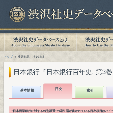
トップ
検索結果 - 社史詳細
日本銀行『日本銀行百年史. 第3巻』(1
目次
基本情報
索引
"日本興業銀行に対する特別融通"の索引語が書かれている目次項目はハイ