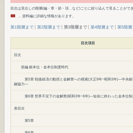
目次は見出しの階層(編・章・節・項…など)ごとに絞り込んで見ることがで
… 資料編に詳細な情報があります。
第1階層まで
第2階層まで
第3階層まで
第4階層まで
第5階層
目次項目
目次
前編 銀本位・金本位制度時代
第5章 戦後経済の動揺と金解禁への模索(大正9年~昭和3年)―中央
融協力―
第6章 世界不況下の金解禁(昭和3年~6年)―短命に終わった金本位
表目次
第5章
第6章