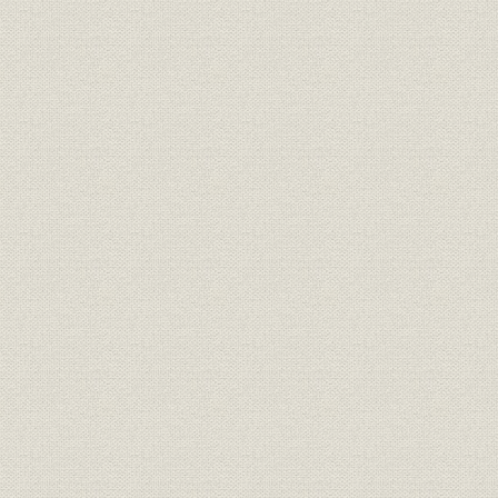
1971年(昭
株式;販売
東証株式売買高4社シェア推移
(昭和60年)
4社保護預り有価証券残高の推
1971年(昭
有価証券;業界
移
(昭和60年)
株式の引受・売出および募集・
1971年(昭
株式;業界
売出の取扱い状況
(昭和57年)
1972年(昭
債券;シェア
公社債引受4社シェア
年)
公社債の引受・売出および募
1970年(昭
債券;業界
集・売出の取扱い状況
(昭和57年)
山一主幹事取扱い状況(5年間推
1977年(昭