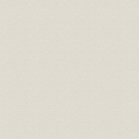
投資;海外事業
国際関係投資額
1973年(昭
財務・業績;海外事業
海外現法の増資 骨子
1984年(昭
海外現法の増資 その他現法の状
財務・業績;海外事業
1984年(昭
況
海外現法の増資 増資現法の資本
海外事業;業界
1984年(昭
金4社比較
第44期下半期海外店評価基準
海外事業;経営
1984年(昭
(案)
コンピュータ・センター・シス
情報システム
[1984年(昭
テム図