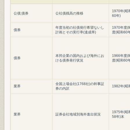
1970年(昭
公債;債券
公社債残高の推移
60年)
年度当初の社債発行希望ないし
1970年度(
債券
計画とその実行率(達成率)
度(昭和60
本邦企業の国内および海外にお
1966年度(
債券
ける債券発行状況
度(昭和60
全国上場会社(1768社)の幹事証
業界
1982年(昭
券の内訳
1975年(昭
業界
証券会社地域別海外進出状況
58年)末