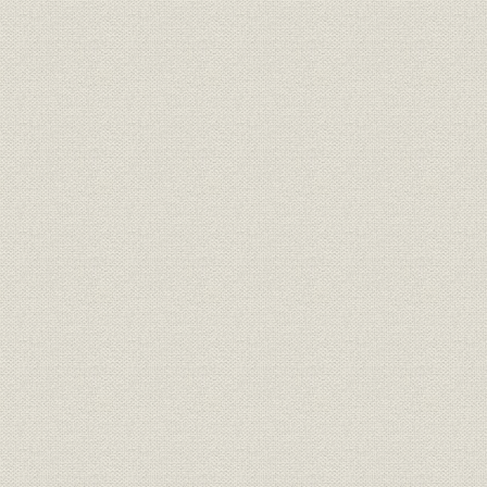
収支実績
国際業務収益の推移 1981年9月
海外事業;財務・業績
期の業績(本部、海外店合計) (2)
1981年(昭
店別収支(税引前経常損益)
国際業務収益の推移 1981年9月
海外事業;シェア
期の業績(本部、海外店合計) (3)
1981年(昭
4社中に占めるシェア
国際関連人員数推移(年月日現在
1973年(昭
海外事業;人事
外国部関係人員)
年(昭和60年
投資
出資関係
1973年(昭