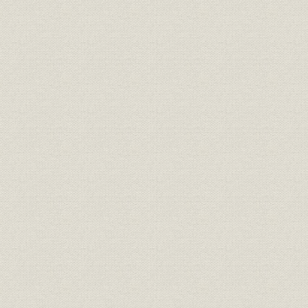
業界;シェア
移)
(昭和56年)
1970年(昭
投資信託;シェア
4社投信年末純資産高
56年)
1970年(昭
投資信託;資産
山一証券投信年末純資産残高
56年)
1977年(昭
貯蓄;販売
証券貯蓄係販売額
59年)
1976年(昭
財形貯蓄;業界
財形口座数・寄託4社比較
(昭和55年)
国際業務収益の推移 1981年9月
海外事業;財務・業績
期の業績(本部、海外店合計) (1)
1981年(昭