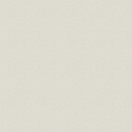
関連会社の業績 参考 委託4社の
関係会社;財務・業績
1983年(昭
業績
関係会社;財務・業績
関連会社の業績 (2)販売会社
56期~58期
関連会社の業績 参考 販売2社の
関係会社;財務・業績
1983年(昭
業績
関連会社の業績 (3)研究所
(4)YCC (5)土地建物 (6)エコー商