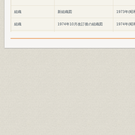
組織
新組織図
1973年(昭
組織
1974年10月改訂後の組織図
1974年(昭
組織
1979年10月改訂後の組織図
1979年(昭
組織
1982年8月改訂後の組織図
1982年(昭
組織;経営
新設法人課設置状況
1980年(昭
組織
1973年時点での組織
1973年(昭
主な各ビルの名称ならびに配置
事業所;組織
1974年(昭
図
1970年(昭
事業所;海外事業
店舗数・海外拠点数の推移
(昭和59年)
関係会社;財務・業績
関連会社の業績 (1)委託会社
56期~58期