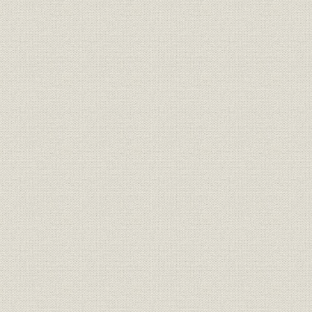
関係会社;財務・業績
事 (7)投資顧問 (8)YICM (9)ユニ
56期~58期
ベン (10)ツーリスト (11)エンタ
ー (12)総合ファイナンス
関連会社の業績 参考 ベンチャー
関係会社;財務・業績
1984年(昭
キャピタルの業績
1972年(昭
手数料
受入手数料 計画と実績
(昭和59年)
1972年(昭
手数料
受入手数料 実績の本部別数値
(昭和59年)