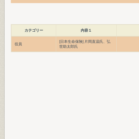
カテゴリー
内容１
[日本生命保険] 片岡直温氏、弘
役員
世助太郎氏