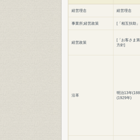
経営理念
経営理念
事業所;経営政策
[「相互扶助
[「お客さま
経営政策
方針]
明治13年(18
沿革
(1929年)