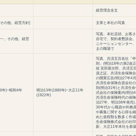
経営理念全文
」その他、経営方針]
文章と本社の写真
写真、本社店頭、お客さ
第一」その他、経営
自宅で、契約者懇談会、
ニケーションセンター、
まの職場で
写真、共済五百名社「申
則」(明治18年の第2改
祖 安田善次郎、共済五
員之証、共済生命保険合
の開業広告(明治27年4月
共済生命保険合資会社の
則(明治31年)と共済生
80年)~昭和4年
明治13年(1880年)~大正11年
式会社の保険案内(明治4
(1922年)
共済生命保険時代の保険
治27年、明治38年発売
30年代から職員や外務
や募集に関する心得を細
めた規程類を数多く作成
生命保険株式会社の社印
影、大正11年本社を新