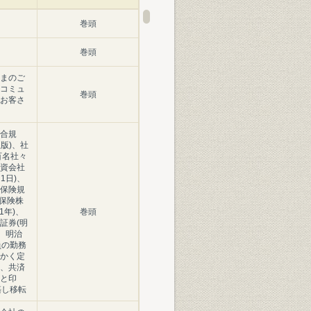
巻頭
巻頭
まのご
コミュ
巻頭
お客さ
合規
正版)、社
百名社々
資会社
1日)、
保険規
命保険株
1年)、
巻頭
証券(明
)、明治
員の勤務
かく定
、共済
と印
築し移転