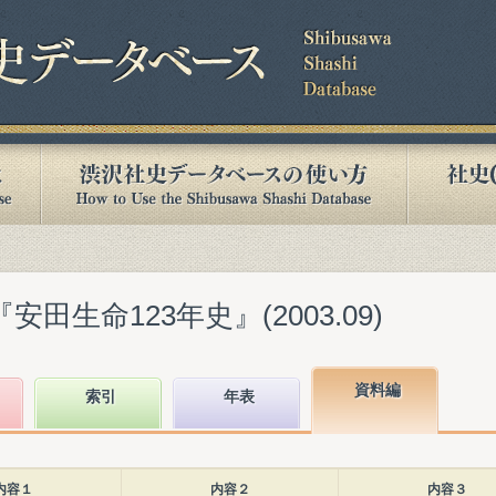
田生命123年史』(2003.09)
資料編
索引
年表
内容１
内容２
内容３