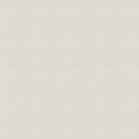
明治20年度(
従業員
社員の異動状況
年度(1892
明治14年度
保険;業界
明治・大正期の生保会社数推移
年度(1926
社章
共済生命保険合資会社社章
[明治27年(1
共済生命保険合資会社の開業広
広告宣伝
[明治27年(1
告
初代社長 初代 安田善四郎、第二
経営者;役員
[明治30年(1
代・第四代社長 二代 安田善四郎
保険;規則
『保険規則』(昭和31年)
昭和31年(1
従業員
矢野恒太、野津澡、森村金造
明治27年(1
明治27年度(
営業;関係会社
合資会社時代の代理店数
年度(1900
明治27年度代理店中銀行内代理
営業;関係会社
明治27年度(
店