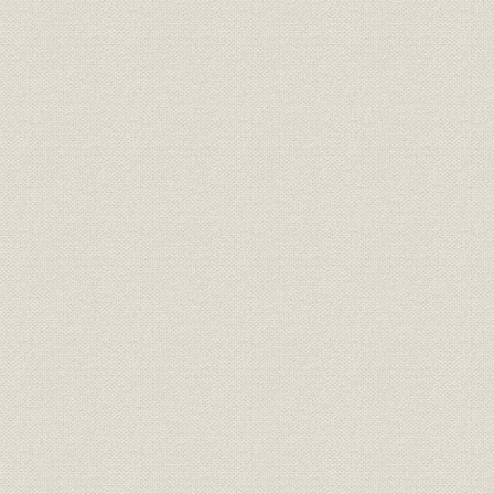
経営者
創業者 安田善次郎
[明治5年(18
錦絵に描かれた日本橋小舟町の
事業所
[慶応2年(18
「安田商店」
事業所
第三国立銀行
[明治9年(1
関係会社
安田系銀行・会社一覧
大正10年(
安田善次郎の事業観を表す「今
経営理念
日一日之事」
共済五百名第1回社員総会の新
経営;保険
聞記事(『朝野新聞』明治13年2
明治13年(1
月17日)
共済五百名最初の死亡者に関す
経営;保険
る新聞記事(『読売新聞』明治13
明治13年(1
年6月27日)