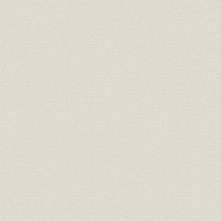
「改正種類」の保険証券(明治37
商品;経営
明治37年(1
年)と生命保険契約案内
明治33年度
営業;関係会社
年度末代理店数の推移
年度(1926
「普通養老保険案内」「特別養
広告宣伝
[大正4年(1
老保険案内」
明治27年度
売上
主な収入
年度(1926
明治27年度
資産
資産内訳
年度(1926
大正2年度(
資産;業界
資産規模の比較
度(1926年
明治27年度