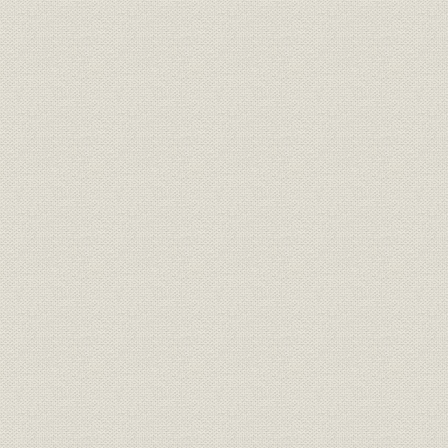
価格;業界
20年満期養老保険料の各社比較
明治27年度(
財務・業績;経営
合資会社時代の業績
年度(1900
社章
共済生命保険株式会社社章
[明治33年(1
役員
第三代社長 安田善助
[明治35年(
株式会社時代の業績(明治33年~
明治33年度
財務・業績;経営
大正末)
年度(1926
大正2年5月新築の本社社屋(小舟
事業所
大正2年(19
町河岸)
大正10年2月新築の本社社屋(鎧
事業所
大正10年(1
河岸)
事業所
関東大震災以前の本社社屋付近
[大正12年(
関東大震災で類焼した本社の内
事業所;災害
[大正12年(1
部
保険金即時支払の広告と震災後
広告宣伝;事業所
[大正13年(1
の本社付近の様子