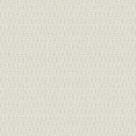
明治20年度(
従業員
社員の異動状況
年度(1892
明治14年度
保険;業界
明治・大正期の生保会社数推移
年度(1926
社章
共済生命保険合資会社社章
[明治27年(1
共済生命保険合資会社の開業広
広告宣伝
[明治27年(1
告
初代社長 初代 安田善四郎、第二
経営者;役員
[明治30年(1
代・第四代社長 二代 安田善四郎
保険;規則
『保険規則』(昭和31年)
昭和31年(1
従業員
矢野恒太、野津澡、森村金造
明治27年(1
明治27年度(
営業;関係会社
合資会社時代の代理店数
年度(1900
明治27年度代理店中銀行内代理
営業;関係会社
明治27年度(
店