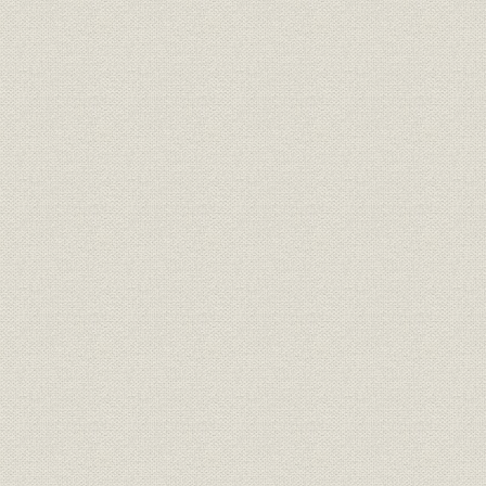
「改正種類」の保険証券(明治37
商品;経営
明治37年(1
年)と生命保険契約案内
明治33年度
営業;関係会社
年度末代理店数の推移
年度(1926
「普通養老保険案内」「特別養
広告宣伝
[大正4年(1
老保険案内」
明治27年度
売上
主な収入
年度(1926
明治27年度
資産
資産内訳
年度(1926
大正2年度(
資産;業界
資産規模の比較
度(1926年
明治27年度