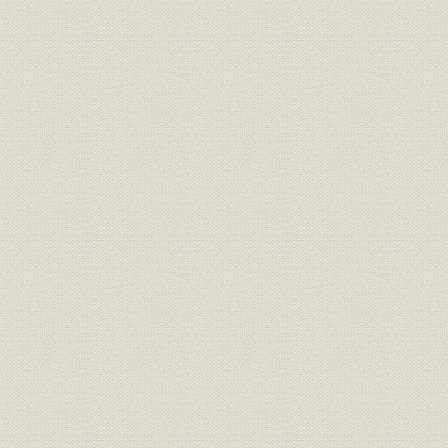
経営者
創業者 安田善次郎
[明治5年(18
錦絵に描かれた日本橋小舟町の
事業所
[慶応2年(18
「安田商店」
事業所
第三国立銀行
[明治9年(1
関係会社
安田系銀行・会社一覧
大正10年(
安田善次郎の事業観を表す「今
経営理念
日一日之事」
共済五百名第1回社員総会の新
経営;保険
聞記事(『朝野新聞』明治13年2
明治13年(1
月17日)
共済五百名最初の死亡者に関す
経営;保険
る新聞記事(『読売新聞』明治13
明治13年(1
年6月27日)