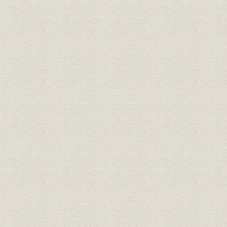
価格;業界
20年満期養老保険料の各社比較
明治27年度(
財務・業績;経営
合資会社時代の業績
年度(1900
社章
共済生命保険株式会社社章
[明治33年(1
役員
第三代社長 安田善助
[明治35年(
株式会社時代の業績(明治33年~
明治33年度
財務・業績;経営
大正末)
年度(1926
大正2年5月新築の本社社屋(小舟
事業所
大正2年(19
町河岸)
大正10年2月新築の本社社屋(鎧
事業所
大正10年(1
河岸)
事業所
関東大震災以前の本社社屋付近
[大正12年(
関東大震災で類焼した本社の内
事業所;災害
[大正12年(1
部
保険金即時支払の広告と震災後
広告宣伝;事業所
[大正13年(1
の本社付近の様子