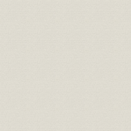
財務・業績
サービス別収益〔構成比〕
1985年度
1985年度
設備投資
設備投資額の推移
平成6年度
1986年(昭
財務・業績
貸借対照表
~1995年(
1985年(昭
(1985.4.1
財務・業績
損益計算書・利益処分計算書
(平成6年)
(1994.4.1~
〔参考〕連結財務諸表〔国内〕//
第4期(198
財務・業績
連結貸借対照表
10期(199
〔参考〕連結財務諸表〔国内〕//
第4期(198
財務・業績
連結損益計算書・連結剰余金計
年度)
算書