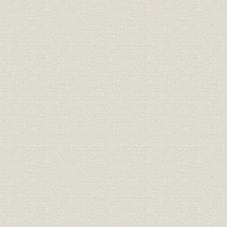
FY1986(
〔参考〕連結財務諸表〔海外〕//
財務・業績
在)~FY19
連結貸借対照表
在)
〔参考〕連結財務諸表〔海外〕//
連結損益計算書・連結株主持分
FY1986(1
財務・業績
計算書・連結キャッシュフロー
度)~FY199
計算書
財務・業績
主要財務比率の推移
1986年度~
主要財務比率の推移//主要財務吏
財務・業績
1986年度~
筆(対前期比伸び率)