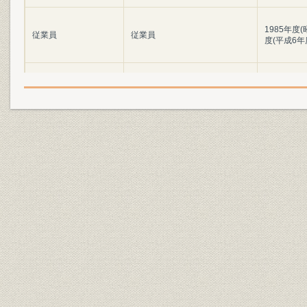
1985年度(
従業員
従業員
度(平成6年
従業員
従業員
1985年度
1985年〈
組織
組織の変遷
~1993年
1995年〈
組織
現行組織
在
ピーク時[19
事業所
拠点数の推移
平成6年度
1984年度末
事業所
拠点数//支店〔旧電報電話局〕