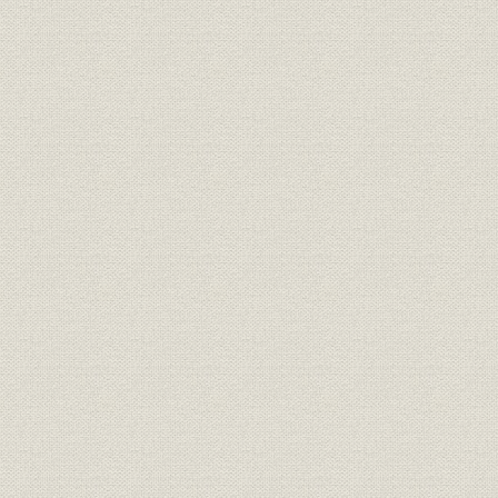
年度末
拠点数//機械保守機能〔交換機の
1983年度末
事業所
有人拠点〕
度末
1959年度末
事業所
拠点数//番号案内業務
度末
1970年度末
事業所
拠点数//電報業務
度末
1995年〈
事業所
事業所
在
政府保有株式の売却//株式売却数
1985年度
株式
の推移
平成6年度