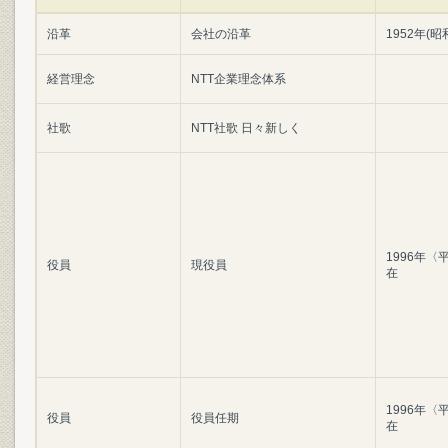
沿革
会社の沿革
1952年(昭
経営理念
NTT企業理念体系
社歌
NTT社歌 日々新しく
1996年〈
役員
現役員
在
1996年〈
役員
役員任期
在