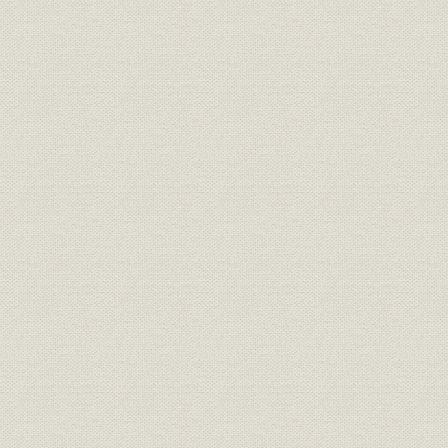
業部別財産目録
平成6年
財務・業績
事業部別収支の推移//収支率
1992年度~
1985年度
財務・業績
サービス別収益の推移
平成6年度