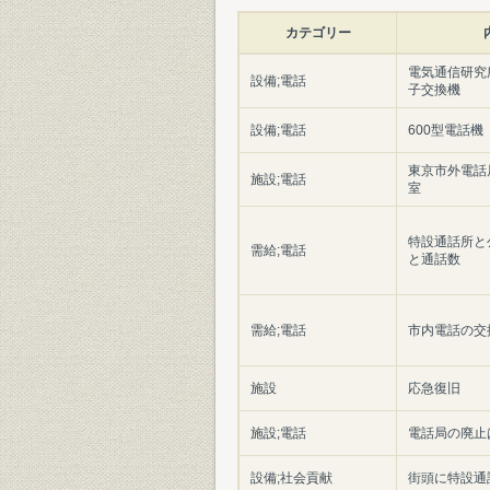
カテゴリー
電気通信研究
設備;電話
子交換機
設備;電話
600型電話機
東京市外電話
施設;電話
室
特設通話所と
需給;電話
と通話数
需給;電話
市内電話の交
施設
応急復旧
施設;電話
電話局の廃止
設備;社会貢献
街頭に特設通