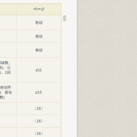
ページ
巻頭
巻頭
巻頭
回線数、
数)、公
p11
数、1回
発信呼
)、着信
p15
数)
〔16〕
〔16〕
〔16〕