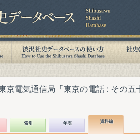
京電気通信局『東京の電話 : その五十
資料編
索引
年表