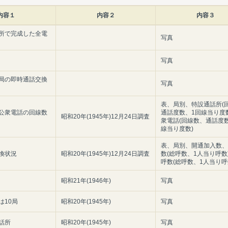
内容１
内容２
内容３
所で完成した全電
写真
写真
局の即時通話交換
写真
表、局別、特設通話所(
公衆電話の回線数
通話度数、1回線当り度
昭和20年(1945年)12月24日調査
衆電話(回線数、通話度
線当り度数)
表、局別、開通加入数、
換状況
昭和20年(1945年)12月24日調査
数(総呼数、1人当り呼数
呼数(総呼数、1人当り呼
昭和21年(1946年)
写真
は10局
昭和20年(1945年)
写真
話所
昭和20年(1945年)
写真