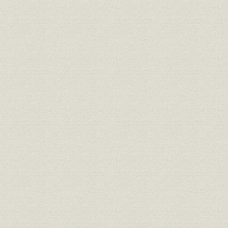
昭和36年度(
鉄道;電話
国鉄列車公衆利用状況
年度(1964
昭和33年度(
船舶;電話
船舶電話利用状況
年度(1962
災害
狩野川台風被害状況
昭和33年(1
狩野川台風による通信局別障害
災害
昭和34年(1
状況
昭和34年度(
災害
主要災害(復旧計画5億円以上)
年度(1962
災害;組織
災害対策本部組織図
昭和37年(1