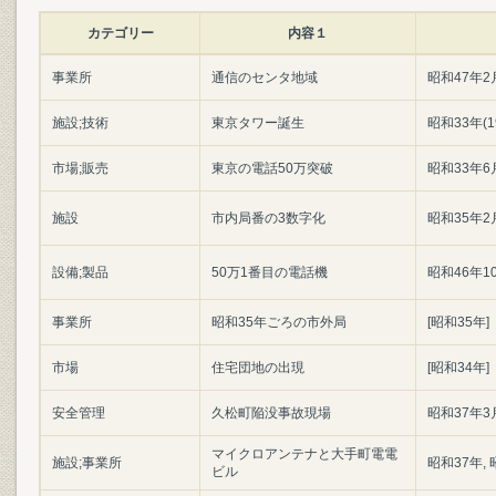
カテゴリー
内容１
事業所
通信のセンタ地域
昭和47年2
施設;技術
東京タワー誕生
昭和33年(1
市場;販売
東京の電話50万突破
昭和33年6
施設
市内局番の3数字化
昭和35年2
設備;製品
50万1番目の電話機
昭和46年1
事業所
昭和35年ごろの市外局
[昭和35年]
市場
住宅団地の出現
[昭和34年]
安全管理
久松町陥没事故現場
昭和37年3
マイクロアンテナと大手町電電
施設;事業所
昭和37年,
ビル