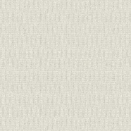
昭和33年度(
技術
ふくそう対策実施状況
年度(1962
押しボタン式小形PBXの販売状
昭和33年度(
商品;販売
況(台数)
年度(1962
昭和20年(1
住宅
戦後の住宅建設戸数(都内)
(1967年)
電話
主要団地の電話施設状況
昭和35年(1
昭和33年度(
サービス;電話
案内サービスの利用状況
年度(1962