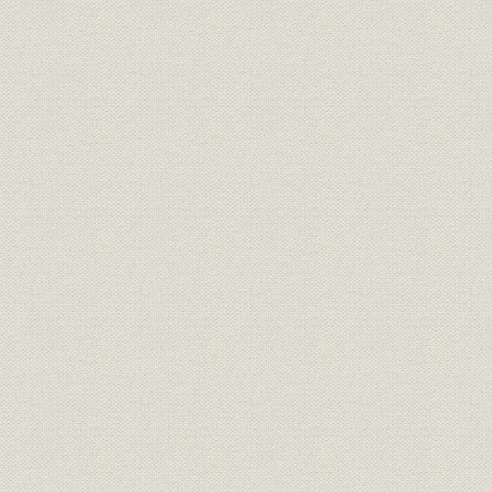
災害
災害復旧工事現場稼動人員
昭和37年(1
昭和33年度(
安全管理;電話
市内電話回線申告障害状況
年度(1962
昭和32年度(
安全管理;電話
保全管理方式データ
年度(1963
昭和31年度(
施設;電話
地下線路整備実施工程
年度(1961