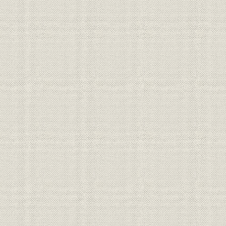
東京電話番号案内局発足時の状
経営;サービス
昭和37年(1
況
昭和32年度(
電話
公衆電話数の推移
年度(1962
昭和33年度(
電話
ピンク電話数の推移
年度(1962
昭和32年度(
電話;電報
赤電話の電報取扱数
年度(1962
昭和33年度(
電話
赤電話利用状況(1電話1日平均)
年度(1962
ボックス公衆の利用状況(1電話
昭和32年度(
電話;需給
機1日平均)
年度(1962