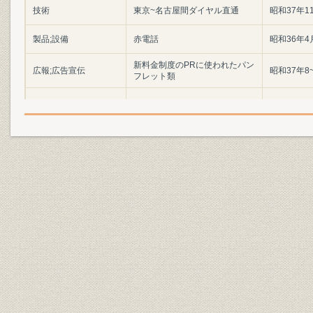
技術
東京~名古屋間ダイヤル直通
昭和37年1
製品;設備
赤電話
昭和36年4
新料金制度のPRに使われたパン
広報;広告宣伝
昭和37年8
フレット類
価格
新料金制度スタート
昭和37年9
技術
シールドとう道
昭和38年1
サービス;商品
テレックス
[昭和37年]
事業所
中電局の部分改式
昭和37年8
事業所
新旧中電局内部
昭和37年7