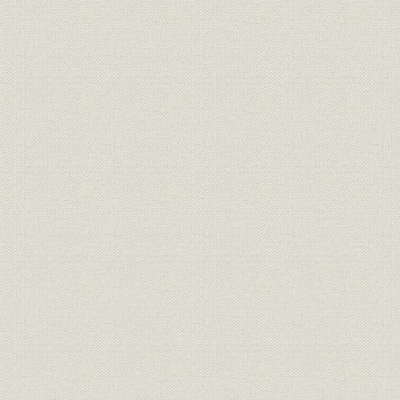
<110><119>受付台の着信状況
電話
昭和34年(1
[1日当り]
鉄道;電話
東海道列車公衆電話回線構成等
価格
国鉄列車公衆料金表
鉄道;電話
国鉄列車公衆開始時利用状況