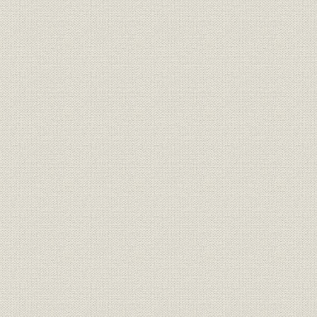
明治23年(1
電話
加入電話数の推移
和32年(19
電話;普及率
都市別加入電話数(10大都市)
昭和32年度
国際比較;ランキング
世界主要都市の電話機数
昭和33年(
銀行から全額融資を受けた場合
電話;融資
昭和38年(1
の例
昭和33年度(
技術;施設
通話完了率向上対策の実施状況
年度(1962