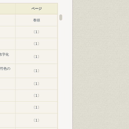
ページ
巻頭
〔1〕
〔1〕
数字化
〔1〕
竹色の
〔1〕
〔1〕
〔1〕
〔1〕
〔1〕