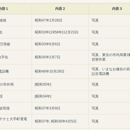
内容１
内容２
内容３
地域
昭和47年2月28日
写真
生
昭和33年(1958年)12月23日
写真
0万突破
昭和33年6月6日
写真
写真、東京の市内局番3
数字化
昭和35年2月7日
切替作業
写真、いまなお健在の若
電話機
昭和46年10月29日
記念電話機
ろの市外局
[昭和35年]
写真
現
[昭和34年]
写真
故現場
昭和37年3月9日
写真
テナと大手町電電
昭和37年, 昭和36年4月5日
写真