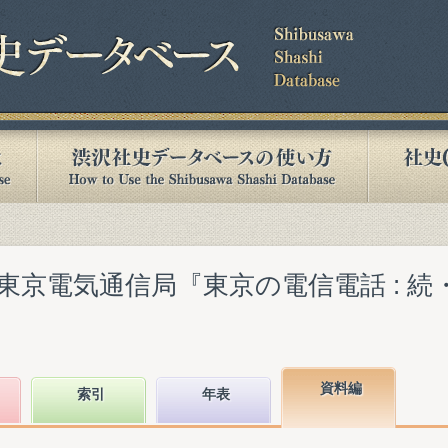
京電気通信局『東京の電信電話 : 続・
資料編
索引
年表