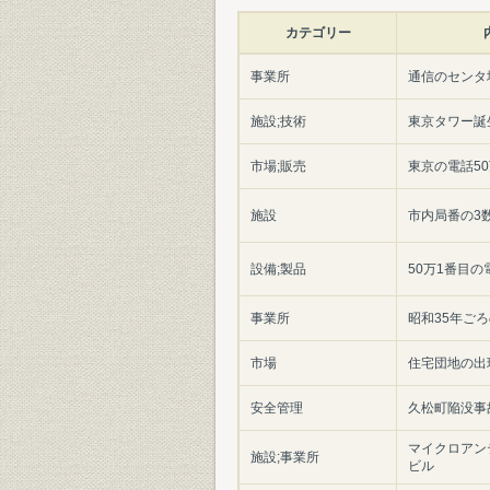
カテゴリー
事業所
通信のセンタ
施設;技術
東京タワー誕
市場;販売
東京の電話5
施設
市内局番の3
設備;製品
50万1番目の
事業所
昭和35年ご
市場
住宅団地の出
安全管理
久松町陥没事
マイクロアン
施設;事業所
ビル