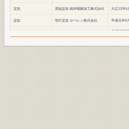
定款
原始定款 福井精錬加工株式会社
大正12年4
定款
現行定款 セーレン株式会社
平成元年6
大正12年2
定款
定款変遷一覧表
29日
社章;商標
社章・商標の変遷
明治44年
組織;関係会社
セーレングループ系統図
明治22年~