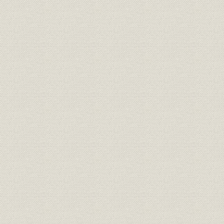
特許登録一覧表 当社関係者の特
技術
許
技術
特許登録一覧表 当社登録特許
実用新案登録一覧表 当社関係者
技術
の実用新案
実用新案登録一覧表 当社登録実
技術
用新案
慶応3年(18
沿革
年表
(1989)
参考文献
参考文献
編集協力
ご協力をいただいた方々