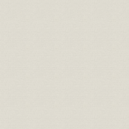
役員
歴代役員任期一覧表
大正12(192
大正12年1
株式
大株主一覧表
月30日
組織
組織の変遷
大正3年12
従業員
従業員数の推移
T[大正]12
財務・業績
事業成績一覧表
大正12年4
財務・業績
資産負債一覧表
大正12年4
加工部門の素材別生産量と加工
生産
S[昭和]23
単価の推移
加工部門の素材別生産量と加工
S[昭和]22
生産
単価の推移
年]3月