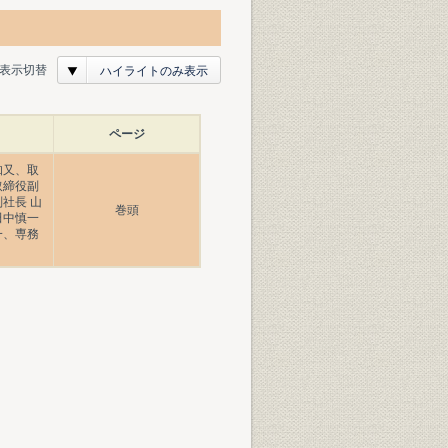
表示切替
ハイライトのみ表示
ページ
知又、取
取締役副
社長 山
巻頭
田中慎一
一、専務