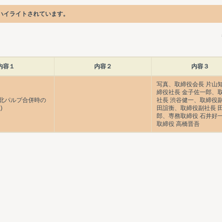
ハイライトされています。
内容１
内容２
内容３
写真、取締役会長 片山
締役社長 金子佐一郎、
北パルプ合併時の
社長 渋谷健一、取締役副
)
田誼衡、取締役副社長 
郎、専務取締役 石井好
取締役 高橋晋吾