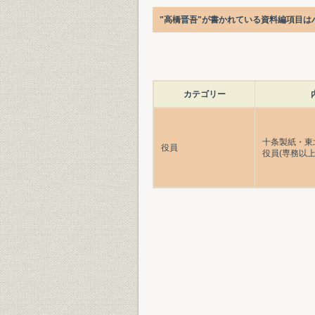
"高橋晋吾"が書かれている資料編項目は
カテゴリー
十条製紙・東
役員
役員(専務以上