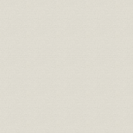
役員
歴代役員任期一覧
明治40年4
財務・業績
売上高・利益の推移
明治40年6
財務・業績
売上高・利益の推移
昭和51年4
財務・業績
売上高・利益・資本金
明治40年6
財務・業績
資本金の推移
明治40年6
昭和28年3
従業員
従業員数の推移
月末現在
関係会社
関連会社
組織;関係会社
企業集団の状況