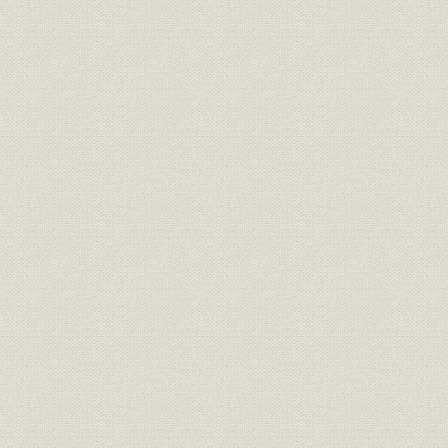
林業
紙作りは森作り
製品
洋紙製品
製品
白板紙製品
製品
特殊紙製品
経営理念
企業理念
2003年4月
経営
会社概要
ロゴマーク
社章・社員章
訓示
労使共同宣言
昭和45年3