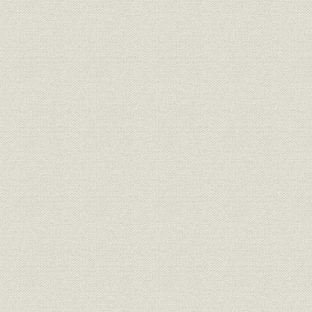
訓示
安全宣言
昭和48年1
環境保全
環境保全に関する共同声明
昭和49年5
環境保全
環境憲章
定款
原始定款
明治四〇年
定款
現行定款
組織
現行組織図
平成19年4
役員
現行役員