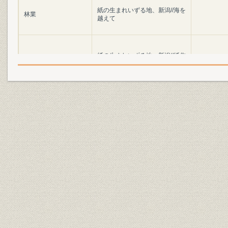
紙の生まれいずる地、新潟//海を
林業
越えて
紙の生まれいずる地、新潟//紙作
製造工程
りが始まる
紙の生まれいずる地、新潟//最後
製造工程
は人の手で
紙の生まれいずる地、新潟//工場
物流
を巣立つ製品たち
21世紀にも輝くラベル・コレク
広告宣伝
ション
生産
水と空気への思いやり
環境保全
北越製紙の環境対応のあゆみ