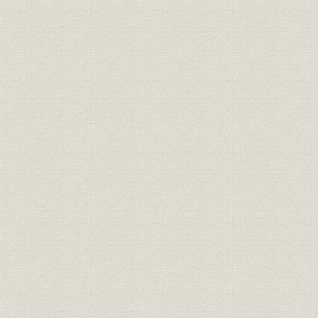
設備
専用チップ船
明治38年(1
沿革
年表
(2007)
社歌
北越製紙株式会社社歌
社歌
北越製紙行進曲
参考文献
主な参考文献