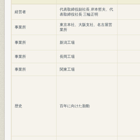
代表取締役副社長 岸本哲夫、代
経営者
表取締役社長 三輪正明
東京本社、大阪支社、名古屋営
事業所
業所
事業所
新潟工場
事業所
長岡工場
事業所
関東工場
歴史
百年に向けた胎動