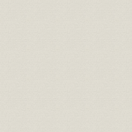
役員
役員在任期間一覧
昭和62年3
役員
従業員数の推移
財務・業績
資本金・株主数の推移
明治41年5月
財務・業績
貸借対照表
年3月31日(
1期(明治4
財務・業績
損益および利益処分計算書
年5月31日)
1日~昭和6
明治40年1
株式
大株主の推移
月31日
株式
株価の推移
昭和25年度