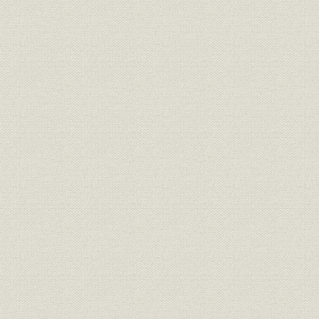
組織
現行機構図
昭和62年4
事業所
事業所一覧
昭和62年4
事業所
工場変遷図
明治40年1
事業所
工場別キルン変遷図
昭和23年4
事業所
工場・石灰石事業所概要
昭和62年3
工場・石灰石事業所概要//石灰石
事業所
昭和62年3
事業所