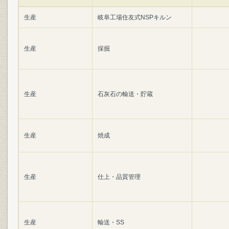
生産
岐阜工場住友式NSPキルン
生産
採掘
生産
石灰石の輸送・貯蔵
生産
焼成
生産
仕上・品質管理
生産
輸送・SS