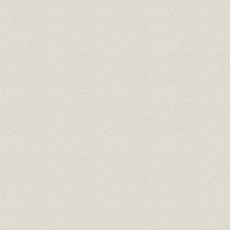
技術
事業化への胎動
催し
21世紀へ向けて
経営
創業
設備
設備拡張
販売
販売の最前線
資料
歴史の証言
社旗
この旗のもとに
商標
商標と社名書体