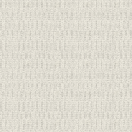
定款
原始定款
明治40年1
定款
現行定款
昭和59年6
組織
会社変遷図
明治40年1
経営者
歴代会長・社長
役員
現役員
昭和62年6