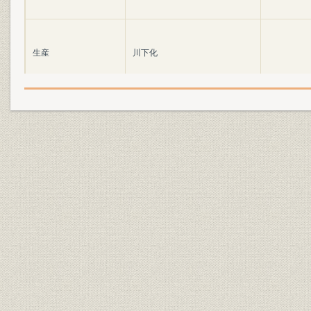
生産
川下化
海外事業
国際化
技術
たゆまぬ研究努力
技術
最新技術のもとに
技術
新素材の事業化