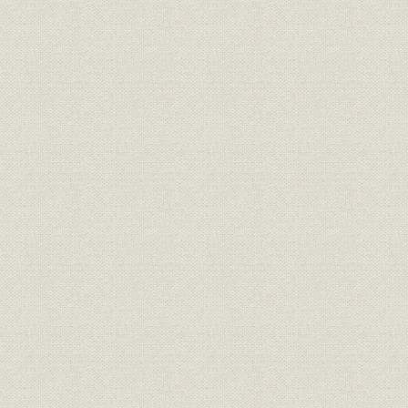
当社および全社セメント販売数
財務・業績
明治42年度
量
財務・業績
当社地区別セメント販売数量
昭和25年度
当社需要部門別セメント販売数
財務・業績
昭和26年度
量
製品
営業取扱品目
昭和62年4
関係会社
特約販売店一覧
昭和62年9
関係会社
関係会社一覧
昭和62年3