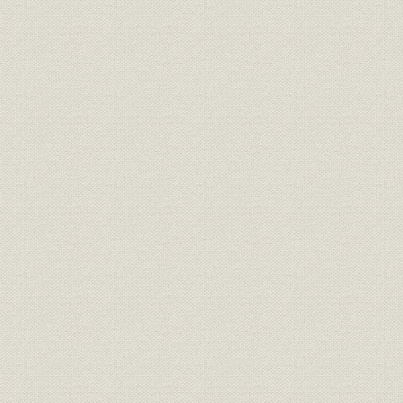
設備
大型連続磨設備
設備
大型強化炉
施設
ガラスセンター
事業所
店部所在地・支店管轄区域
生産;技術
フルコール法、コルバーン法
明治元年(1
貿易
明治年代の板ガラス輸入額推移
(1907年)
明治42年(1
貿易
板ガラス輸出入実績
(1925年)
株式
株式引受人と引受株数
[大正7年(19
設備
ドローテーブル
創業当時の工場組織、大正10年
[大正7年(1
組織
6月改正の工場組織
(1921年)6