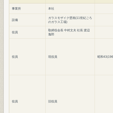
事業所
本社
ガラスモザイク壁画(11世紀ごろ
設備
のガラス工場)
取締役会長 中村文夫 社長 渡辺
役員
逸郎
役員
現役員
昭和43(19
役員
旧役員