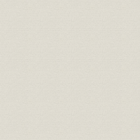
株式
財閥関係持株一覧
[昭和22年(1
株式
放出株内訳
[昭和22年(1
役員
関係会社派遣役員
[昭和21年(1
昭和20年(1
株式
当社の10大株主
和25年(19
財務・業績
特別損失明細
[昭和24年(1