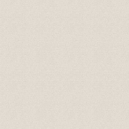
社章;商標
日米板硝子の社章と商標
大正9年(19
販売
大正11年8月現在の特約店
大正11年(1
大正9年(19
価格
当社16オンスC級品価格
(1922年)1
大正3年(19
価格
板ガラスの市場価格
(1923年)
大正9年(19
生産
操業当初の生産実績
(1922年)
住友の経営に移った当時の貸借
財務・業績
大正11年(1
対照表
貞享元年(1
関係会社;沿革
住友グループ主要16社発展略図
(1963年)
大正7年(19
役員
住友関係当社役員
(1962年)5
組織
大正11年10月制定の組織
大正11年(1