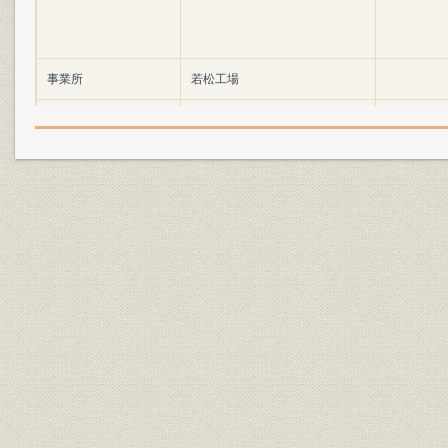
事業所
若松工場
事業所
四日市工場
事業所
舞鶴工場
事業所
千葉工場
事業所
研究所
コルバーン式普通板ガラス引上
設備
部
ロールアウト式型板ガラス製板
設備
機
設備
フロート板ガラス製造設備
設備
網入板ガラス製造設備