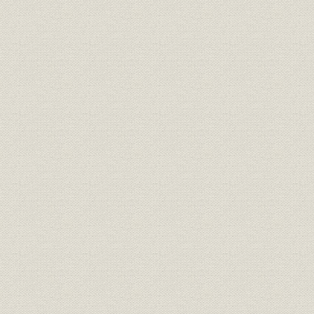
米国・ベルギーにおける製法別
大正15年(
生産;技術
生産量比較
(1928年)
商標
昭和5年制定の新商標
昭和5年(19
ローズデール式製板法、ミシシ
生産;技術
ッピ製板法
昭和12年(1
生産
ソーダ灰生産量
(1945年)
昭和16年(1
生産;統制経済
産業部門別ソーダ灰割当比率
(1945年)
板ガラス工業のソーダ灰・芒硝
昭和12年(1
生産
消費実績
(1945年)
製造工程
当社シリカゲル製造工程
[昭和17年(1