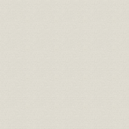
業界
板ガラス工業の企業整備
[昭和18年(1
昭和15年(1
需給
板ガラス用途別需要
(1943年)
昭和14年(1
生産;価格
板ガラス・ソーダ灰価格推移
(1945年)
住宅;需給
終戦直後の住宅不足数
[昭和20年(1
終戦直後の全国普通板ガラス生
昭和20年(1
生産
産実績
(1946年)8
販売;需給
板ガラス配給経路図
昭和22年(1
昭和20年(1
価格;統制経済
板ガラス統制価格推移
(1950年)1