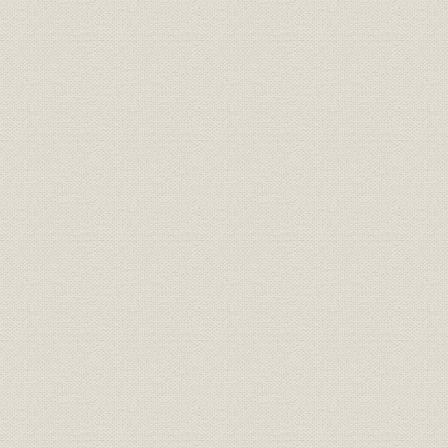
従業員
大正12年2月現在の作業員定員
大正12年(1
大正11年(1
生産
住友経営以降の生産実績推移
(1924年)1
大正11年(1
売上
関東大震災前後の売上高
年(1924年
大正12年(1
経営
朝鮮における当社所有珪砂鉱区
(1929年)1
関税
板ガラス新旧関税比較
大正15年(1
生産;国際比較
大正15年の各国板ガラス生産量
大正15年(1