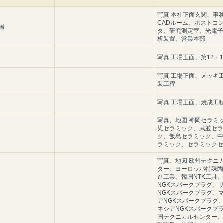
写真 本社正面玄関、事
CADルーム、ホストコ
場
タ、研究測定室、光電子
析装置、営業本部
写真 工場正面、第12・
写真 工場正面、メッキ
装工程
写真 工場正面、焼成工
写真、地図 神岡セラミ
児セラミック、武並セラ
ク、飯島セラミック、中
ラミック、セラミックセ
写真、地図 欧州テクニ
ター、ヨーロッパ特殊陶
進工業、韓国NTK工具
NGKスパークプラグ、
NGKスパークプラグ、
アNGKスパークプラグ
ネシアNGKスパークプ
国テクニカルセンター、