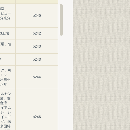
務室、
ンピュー
p240
分光分
13工場
p242
工場、包
p243
程
p243
ック、可
ミッ
p244
津川セ
ンサ
カルセン
業、友
、台湾
サイアム
マレーシ
、インド
p246
ラグ、米
米国特