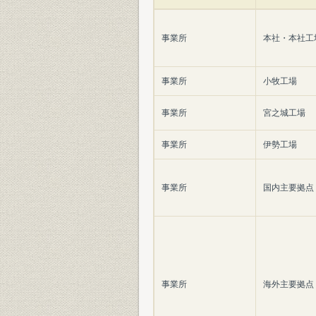
事業所
本社・本社工
事業所
小牧工場
事業所
宮之城工場
事業所
伊勢工場
事業所
国内主要拠点
事業所
海外主要拠点