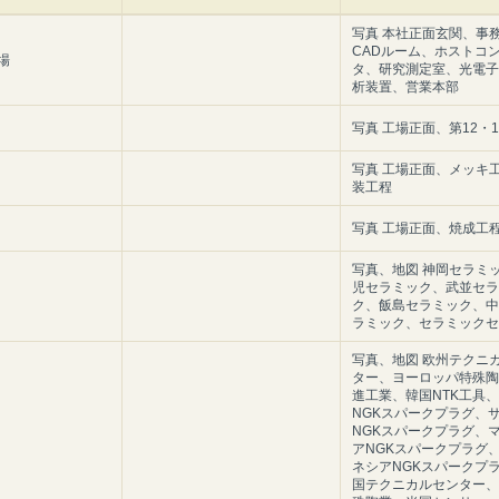
写真 本社正面玄関、事
CADルーム、ホストコ
場
タ、研究測定室、光電子
析装置、営業本部
写真 工場正面、第12・
写真 工場正面、メッキ
装工程
写真 工場正面、焼成工
写真、地図 神岡セラミ
児セラミック、武並セラ
ク、飯島セラミック、中
ラミック、セラミックセ
写真、地図 欧州テクニ
ター、ヨーロッパ特殊陶
進工業、韓国NTK工具
NGKスパークプラグ、
NGKスパークプラグ、
アNGKスパークプラグ
ネシアNGKスパークプ
国テクニカルセンター、