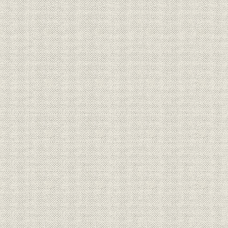
生産
応用セラミック事業部
生産
機械工具事業部
生産
圧電セラミック事業部
福利厚生
創立60周年記念式典・大会