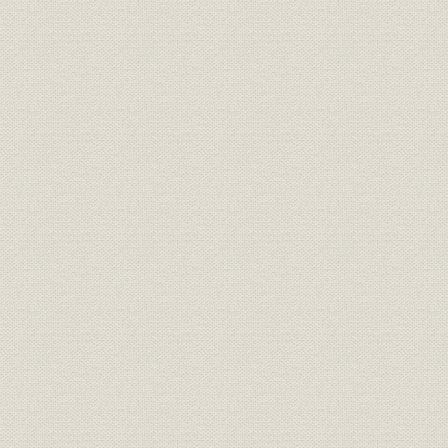
定款
現行定款
平成6年6月
役員
役員任期一覧
昭和11年~
株式
資本金・株主数の推移
昭和11年~
株式
株式の状況
平成8年3月
製品
スパークプラグ生産実績
昭和38~平
スパークプラグ関連品売上高・
財務・業績
昭和40~平
輸出額の推移
セラミック売上高・輸出額の推
財務・業績
昭和40~平
移
財務・業績
総売上高・利益の推移
昭和11~平
財務・業績
財務諸表解題
財務・業績
貸借対照表
昭和11.10.