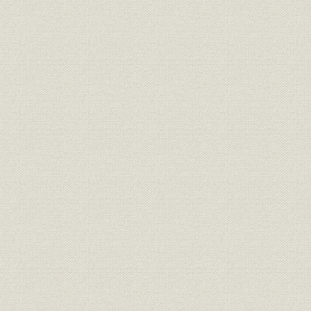
財務・業績
損益計算書
昭和11.10.
関係会社
主な子会社・関連会社
平成8年3月
従業員
従業員数の推移
昭和12~平
組織
組織図
平成3年7月
組織
組織図
平成3年10
組織
組織図
平成8年2月
労働組合
労働組合歴代役員
昭和21.1~
沿革
年表
大正10年(1