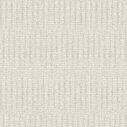
経営;生産
操業成績の推移―製鋼
昭和47年度
経営;生産
操業成績の推移―連続熱延
昭和47年度
経営;生産
操業成績の推移―厚板
昭和51年度
技術開発の変遷 主要技術開発の
技術
昭和44年度
変遷
発明改善社長表彰・社外表彰受
技術;表彰
昭和44年度
賞一覧