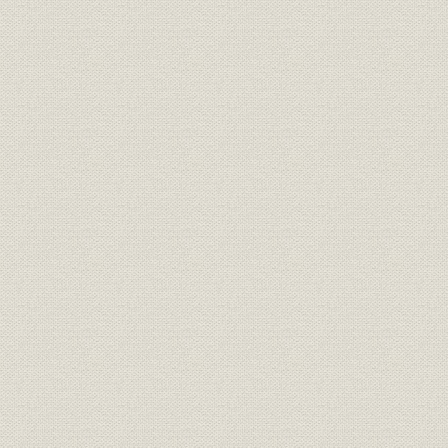
組織
組織の変遷
昭和62年3
組織
組織の変遷
平成3年6月
経営政策
当所運営方針の変遷
昭和46年~
契約;施設
工場建設に関する協定書
昭和36年2
生産
焼結鉱生産量の推移
昭和46年度
生産
コークス生産量の推移
昭和46年度
生産
出銑量の推移
昭和46年度
生産
全社出銑量の推移
昭和46年度
生産
粗鋼生産量の推移
昭和46年度