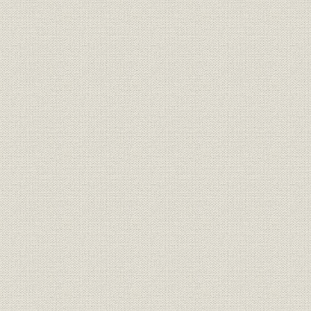
従業員
昭和45年~
均勤続年数の推移
昭和45年4
福利厚生
社宅・寮居住者の推移
日
福利厚生
社宅・独身寮・分譲住宅
平成3年4
福利厚生
体育施設・契約保健所
平成3年4
安全管理
安全管理の変遷
昭和45年~
安全衛生表彰一覧―社長表彰:目
昭和46年1
安全管理;表彰
標度数率・重大災害皆無
11日
安全衛生表彰一覧―社長表彰:総
昭和47年4
安全管理;表彰
合無災害時間
22日
安全衛生表彰一覧―労働省安全
昭和47年7
安全管理;表彰
衛生表彰
月1日