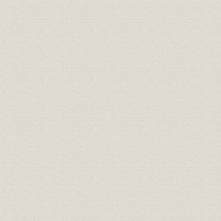
技術;情報システム
システム開発の変遷
昭和44年~
情報システム
コンピュータ・ネットワーク
技術
技術協力プロジェクト一覧
特許等出願・登録件数の推移―
技術
昭和45年~
出願・登録件数の推移
特許等出願・登録件数の推移―
技術
技術開発テーマ成果からの出願
昭和57年~
件数の推移
社員在籍人員数・平均年齢・平