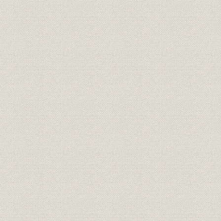
生産
主原料地域別入荷量の推移
昭和47年度
施設
主要設備稼働状況
昭和46年~
施設
工場配置図
平成3年10
経営;生産
操業成績の推移―製銑
昭和47年度