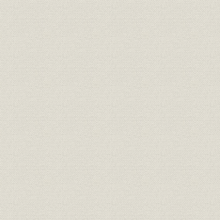
室蘭製鉄所、釜石製鉄所、広畑
事業所
製鉄所、川崎製鉄所
くろがねの富士(富士製鉄株式会
社歌
社社歌)
社歌
室蘭製鉄所所歌
事業所
製鉄所本事務所
テレタイプ室//本事務所外景//機
施設
械計算機//機械計算機パンチ作
業//機械計算機室内部
定款
北海道炭礦汽船株式会社定款
明治40年8
定款
株式会社日本製鋼所定款
大正8年12
定款
輪西製鉄株式会社定款
昭和6年10
定款
日本製鉄株式会社定款
昭和9年1月
昭和25年4
定款
富士製鉄株式会社定款