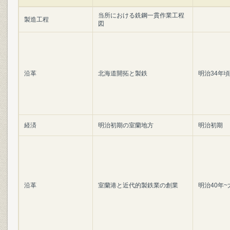
当所における銑鋼一貫作業工程
製造工程
図
沿革
北海道開拓と製鉄
明治34年頃
経済
明治初期の室蘭地方
明治初期
沿革
室蘭港と近代的製鉄業の創業
明治40年~