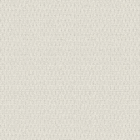
役員
現役員
役員
現役員
役員
現役員
経営;生産
富士製鉄の全貌
昭和33年4