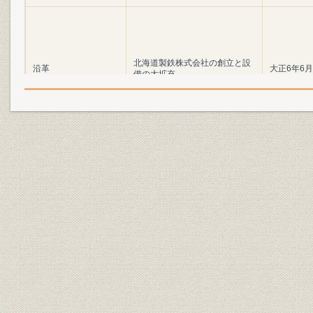
北海道製鉄株式会社の創立と設
沿革
大正6年6月
備の大拡充
沿革;広報
苦難の道を越えて
大正8年~昭
施設
アムスラー万能試験機
沿革;施設
待望の銑鋼一貫体制の確立へ
昭和8年~昭