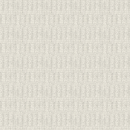
製造工程;施設
化成品
名誉
線材工場御視察中の両陛下
昭和29年8
役員
所長 香春三樹次
役員
所長 佐藤正義
生産;施設
当所主要設備ならびに生産能力
昭和33年3
富士製鉄全社と当所の全国対比
生産
生産高//富士製鉄各作業所の生産
昭和31年度
高比較
本道の鉄鉱石産額と当所出銑量
生産
明治39年度
との対照表
役員
現役員