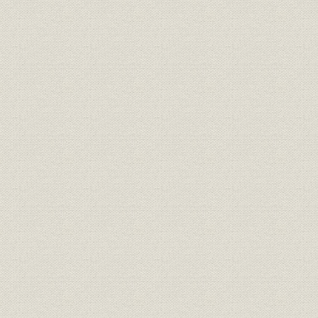
11月29日
組織
職制
明治42年5
北海道炭礦汽船株式会社時代役
役員
明治40年~
員異動表
北海道製鉄株式会社時代役員異
役員
大正6年~大
動表
株式会社日本製鋼所時代役員異
役員
大正8年12
動表 日本製鋼直営時代
株式会社日本製鋼所時代役員異
役員
大正13年2
動表 輪西製鉄組合時代
輪西製鉄株式会社時代役員異動
役員
昭和6年10
表
日本製鉄株式会社役員異動表
役員
昭和9年1月
(抄)