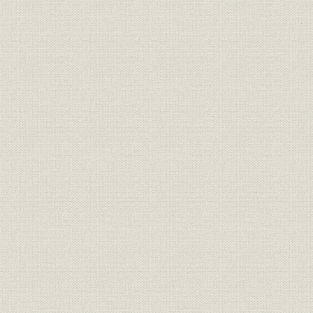
役員
所長 水谷浩
役員
日本製鉄第5代社長 渡辺義介
経営
終戦前後の創業概況
昭和20年7
施設
ホット・ストリップ・ミル
沿革;事業所
飛躍的な発展期を迎えて
昭和29年~
製造工程;事業所
製銑、製鋼
昭和22年~
製造工程;施設
圧延
昭和21年~