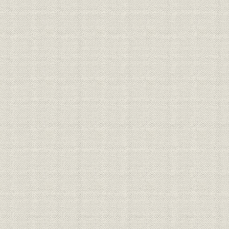
銑鋼一貫体制の確立へ・・・製
沿革;施設
鋼工場の建設
銑鋼一貫体制の確立へ・・・圧
沿革;施設
昭和12年~
延工場の建設
日本製鉄第2代社長 中松真郷、
役員
日本製鉄第2代会長・第3代社長
平生釟三郎、所長 北村保太郎
日本製鉄第4代社長 豊田貞次
役員
郎、所長 進来要、所長 伊能泰治
施設
ナフタリン連続蒸溜装置
災害;施設
艦砲射撃による被害
昭和20年7