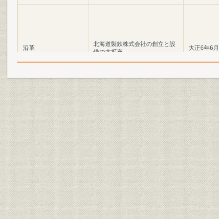
北海道製鉄株式会社の創立と設
沿革
大正6年6月
備の大拡充
沿革;広報
苦難の道を越えて
大正8年~昭
施設
アムスラー万能試験機
沿革;施設
待望の銑鋼一貫体制の確立へ
昭和8年~昭