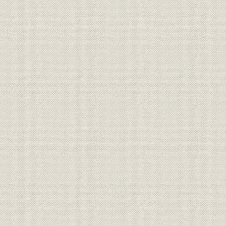
11月29日
組織
職制
明治42年5
北海道炭礦汽船株式会社時代役
役員
明治40年~
員異動表
北海道製鉄株式会社時代役員異
役員
大正6年~大
動表
株式会社日本製鋼所時代役員異
役員
大正8年12
動表 日本製鋼直営時代
株式会社日本製鋼所時代役員異
役員
大正13年2
動表 輪西製鉄組合時代
輪西製鉄株式会社時代役員異動
役員
昭和6年10
表
日本製鉄株式会社役員異動表
役員
昭和9年1月
(抄)