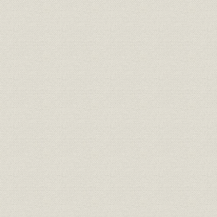
役員
現役員
役員
現役員
役員
現役員
経営;生産
富士製鉄の全貌
昭和33年4