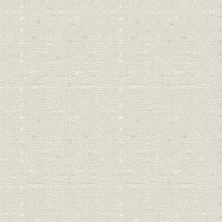
役員
所長 水谷浩
役員
日本製鉄第5代社長 渡辺義介
経営
終戦前後の創業概況
昭和20年7
施設
ホット・ストリップ・ミル
沿革;事業所
飛躍的な発展期を迎えて
昭和29年~
製造工程;事業所
製銑、製鋼
昭和22年~
製造工程;施設
圧延
昭和21年~