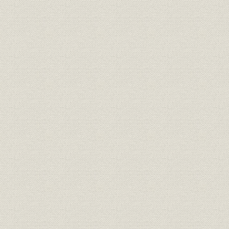
製造工程;施設
化成品
名誉
線材工場御視察中の両陛下
昭和29年8
役員
所長 香春三樹次
役員
所長 佐藤正義
生産;施設
当所主要設備ならびに生産能力
昭和33年3
富士製鉄全社と当所の全国対比
生産
生産高//富士製鉄各作業所の生産
昭和31年度
高比較
本道の鉄鉱石産額と当所出銑量
生産
明治39年度
との対照表
役員
現役員