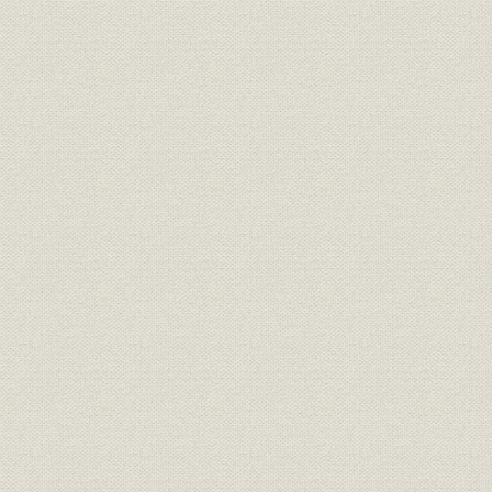
室蘭製鉄所、釜石製鉄所、広畑
事業所
製鉄所、川崎製鉄所
くろがねの富士(富士製鉄株式会
社歌
社社歌)
社歌
室蘭製鉄所所歌
事業所
製鉄所本事務所
テレタイプ室//本事務所外景//機
施設
械計算機//機械計算機パンチ作
業//機械計算機室内部
定款
北海道炭礦汽船株式会社定款
明治40年8
定款
株式会社日本製鋼所定款
大正8年12
定款
輪西製鉄株式会社定款
昭和6年10
定款
日本製鉄株式会社定款
昭和9年1月
昭和25年4
定款
富士製鉄株式会社定款