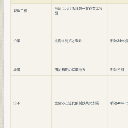
当所における銑鋼一貫作業工程
製造工程
図
沿革
北海道開拓と製鉄
明治34年頃
経済
明治初期の室蘭地方
明治初期
沿革
室蘭港と近代的製鉄業の創業
明治40年~