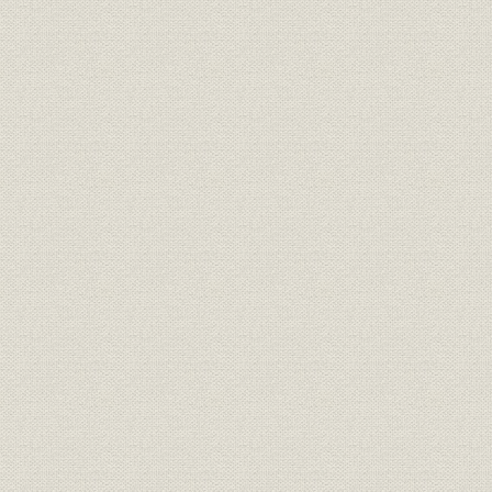
銑鋼一貫体制の確立へ・・・製
沿革;施設
鋼工場の建設
銑鋼一貫体制の確立へ・・・圧
沿革;施設
昭和12年~
延工場の建設
日本製鉄第2代社長 中松真郷、
役員
日本製鉄第2代会長・第3代社長
平生釟三郎、所長 北村保太郎
日本製鉄第4代社長 豊田貞次
役員
郎、所長 進来要、所長 伊能泰治
施設
ナフタリン連続蒸溜装置
災害;施設
艦砲射撃による被害
昭和20年7