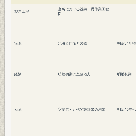
当所における銑鋼一貫作業工程
製造工程
図
沿革
北海道開拓と製鉄
明治34年頃
経済
明治初期の室蘭地方
明治初期
沿革
室蘭港と近代的製鉄業の創業
明治40年~