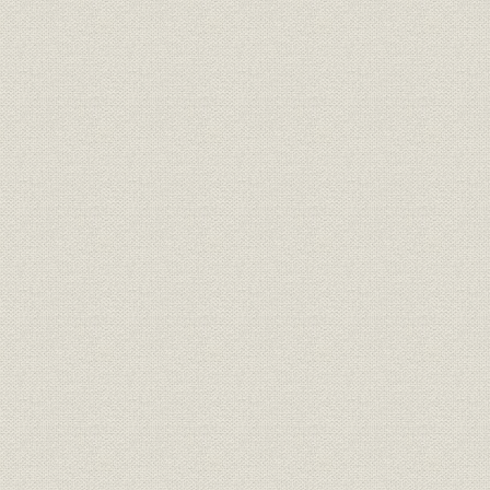
11月29日
組織
職制
明治42年5
北海道炭礦汽船株式会社時代役
役員
明治40年~
員異動表
北海道製鉄株式会社時代役員異
役員
大正6年~大
動表
株式会社日本製鋼所時代役員異
役員
大正8年12
動表 日本製鋼直営時代
株式会社日本製鋼所時代役員異
役員
大正13年2
動表 輪西製鉄組合時代
輪西製鉄株式会社時代役員異動
役員
昭和6年10
表
日本製鉄株式会社役員異動表
役員
昭和9年1月
(抄)