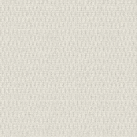
製造工程;施設
化成品
名誉
線材工場御視察中の両陛下
昭和29年8
役員
所長 香春三樹次
役員
所長 佐藤正義
生産;施設
当所主要設備ならびに生産能力
昭和33年3
富士製鉄全社と当所の全国対比
生産
生産高//富士製鉄各作業所の生産
昭和31年度
高比較
本道の鉄鉱石産額と当所出銑量
生産
明治39年度
との対照表
役員
現役員