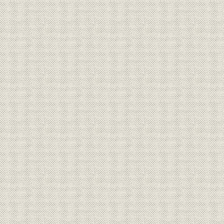
銑鋼一貫体制の確立へ・・・製
沿革;施設
鋼工場の建設
銑鋼一貫体制の確立へ・・・圧
沿革;施設
昭和12年~
延工場の建設
日本製鉄第2代社長 中松真郷、
役員
日本製鉄第2代会長・第3代社長
平生釟三郎、所長 北村保太郎
日本製鉄第4代社長 豊田貞次
役員
郎、所長 進来要、所長 伊能泰治
施設
ナフタリン連続蒸溜装置
災害;施設
艦砲射撃による被害
昭和20年7