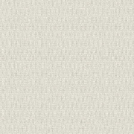
役員
所長 水谷浩
役員
日本製鉄第5代社長 渡辺義介
経営
終戦前後の創業概況
昭和20年7
施設
ホット・ストリップ・ミル
沿革;事業所
飛躍的な発展期を迎えて
昭和29年~
製造工程;事業所
製銑、製鋼
昭和22年~
製造工程;施設
圧延
昭和21年~