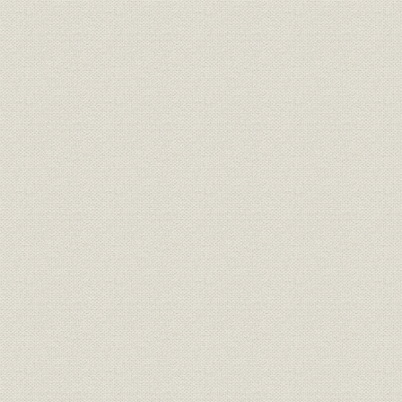
室蘭製鉄所、釜石製鉄所、広畑
事業所
製鉄所、川崎製鉄所
くろがねの富士(富士製鉄株式会
社歌
社社歌)
社歌
室蘭製鉄所所歌
事業所
製鉄所本事務所
テレタイプ室//本事務所外景//機
施設
械計算機//機械計算機パンチ作
業//機械計算機室内部
定款
北海道炭礦汽船株式会社定款
明治40年8
定款
株式会社日本製鋼所定款
大正8年12
定款
輪西製鉄株式会社定款
昭和6年10
定款
日本製鉄株式会社定款
昭和9年1月
昭和25年4
定款
富士製鉄株式会社定款