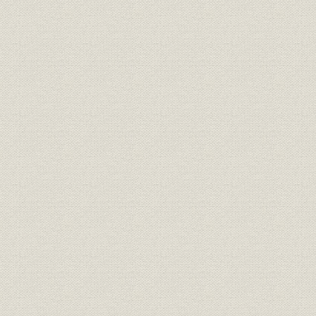
役員
現役員
役員
現役員
役員
現役員
経営;生産
富士製鉄の全貌
昭和33年4