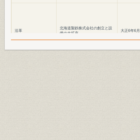
北海道製鉄株式会社の創立と設
沿革
大正6年6月
備の大拡充
沿革;広報
苦難の道を越えて
大正8年~昭
施設
アムスラー万能試験機
沿革;施設
待望の銑鋼一貫体制の確立へ
昭和8年~昭