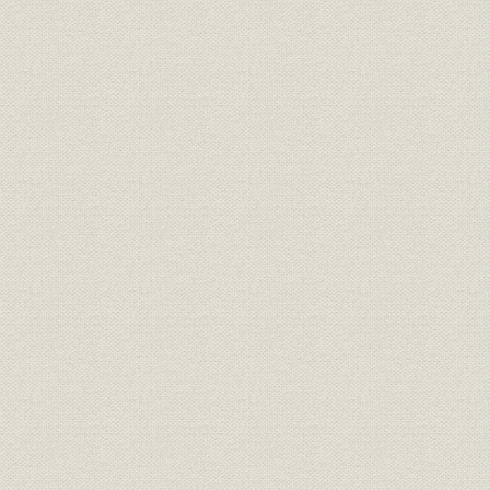
11月29日
組織
職制
明治42年5
北海道炭礦汽船株式会社時代役
役員
明治40年~
員異動表
北海道製鉄株式会社時代役員異
役員
大正6年~大
動表
株式会社日本製鋼所時代役員異
役員
大正8年12
動表 日本製鋼直営時代
株式会社日本製鋼所時代役員異
役員
大正13年2
動表 輪西製鉄組合時代
輪西製鉄株式会社時代役員異動
役員
昭和6年10
表
日本製鉄株式会社役員異動表
役員
昭和9年1月
(抄)