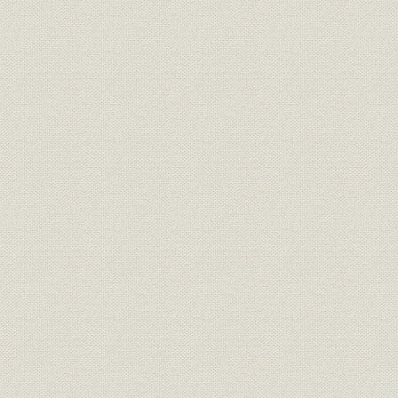
役員
所長 水谷浩
役員
日本製鉄第5代社長 渡辺義介
経営
終戦前後の創業概況
昭和20年7
施設
ホット・ストリップ・ミル
沿革;事業所
飛躍的な発展期を迎えて
昭和29年~
製造工程;事業所
製銑、製鋼
昭和22年~
製造工程;施設
圧延
昭和21年~