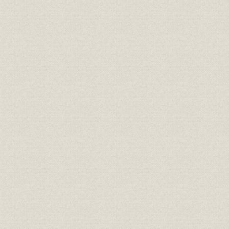
銑鋼一貫体制の確立へ・・・製
沿革;施設
鋼工場の建設
銑鋼一貫体制の確立へ・・・圧
沿革;施設
昭和12年~
延工場の建設
日本製鉄第2代社長 中松真郷、
役員
日本製鉄第2代会長・第3代社長
平生釟三郎、所長 北村保太郎
日本製鉄第4代社長 豊田貞次
役員
郎、所長 進来要、所長 伊能泰治
施設
ナフタリン連続蒸溜装置
災害;施設
艦砲射撃による被害
昭和20年7