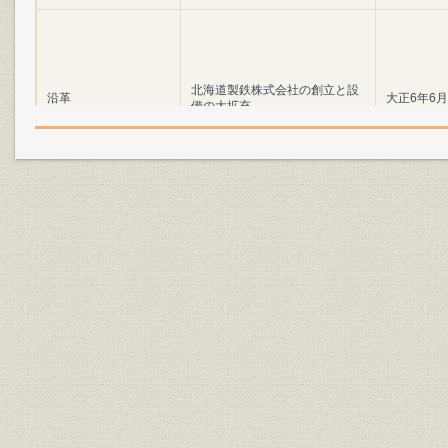
北海道製鉄株式会社の創立と設
沿革
大正6年6月
備の大拡充
沿革;広報
苦難の道を越えて
大正8年~昭
施設
アムスラー万能試験機
沿革;施設
待望の銑鋼一貫体制の確立へ
昭和8年~昭