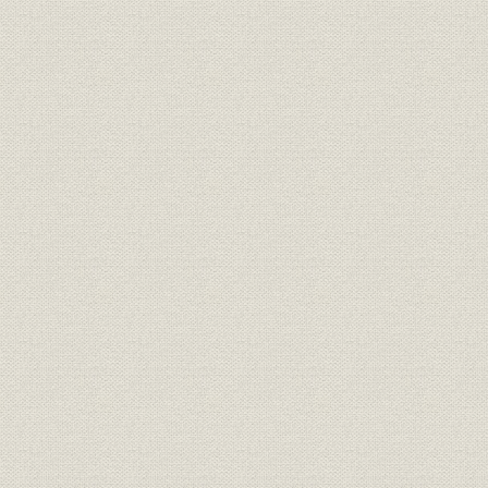
室蘭製鉄所、釜石製鉄所、広畑
事業所
製鉄所、川崎製鉄所
くろがねの富士(富士製鉄株式会
社歌
社社歌)
社歌
室蘭製鉄所所歌
事業所
製鉄所本事務所
テレタイプ室//本事務所外景//機
施設
械計算機//機械計算機パンチ作
業//機械計算機室内部
定款
北海道炭礦汽船株式会社定款
明治40年8
定款
株式会社日本製鋼所定款
大正8年12
定款
輪西製鉄株式会社定款
昭和6年10
定款
日本製鉄株式会社定款
昭和9年1月
昭和25年4
定款
富士製鉄株式会社定款