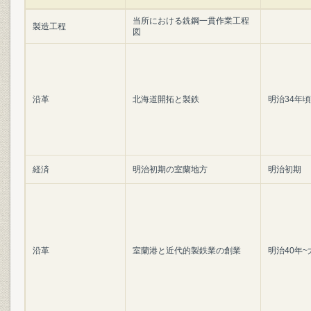
当所における銑鋼一貫作業工程
製造工程
図
沿革
北海道開拓と製鉄
明治34年頃
経済
明治初期の室蘭地方
明治初期
沿革
室蘭港と近代的製鉄業の創業
明治40年~