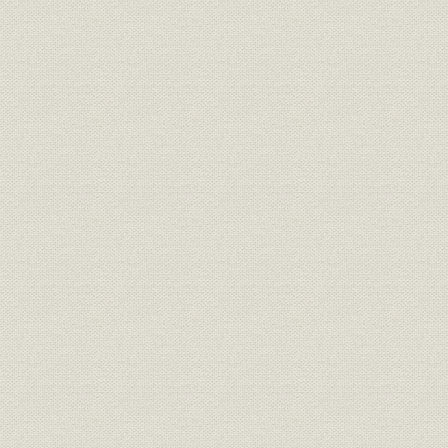
役員
現役員
役員
現役員
役員
現役員
経営;生産
富士製鉄の全貌
昭和33年4