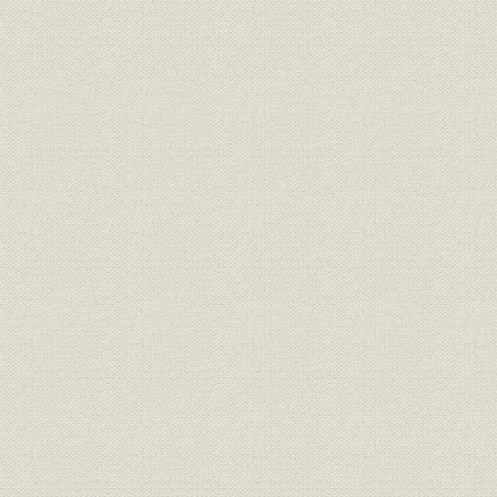
製造工程;施設
化成品
名誉
線材工場御視察中の両陛下
昭和29年8
役員
所長 香春三樹次
役員
所長 佐藤正義
生産;施設
当所主要設備ならびに生産能力
昭和33年3
富士製鉄全社と当所の全国対比
生産
生産高//富士製鉄各作業所の生産
昭和31年度
高比較
本道の鉄鉱石産額と当所出銑量
生産
明治39年度
との対照表
役員
現役員