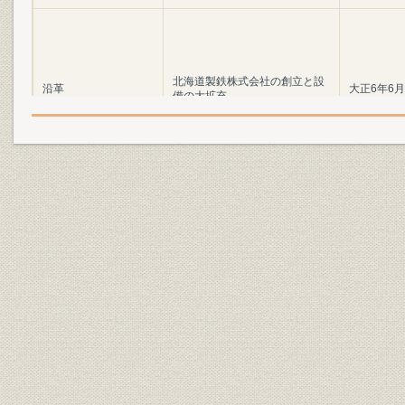
北海道製鉄株式会社の創立と設
沿革
大正6年6月
備の大拡充
沿革;広報
苦難の道を越えて
大正8年~昭
施設
アムスラー万能試験機
沿革;施設
待望の銑鋼一貫体制の確立へ
昭和8年~昭