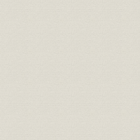
銑鋼一貫体制の確立へ・・・製
沿革;施設
鋼工場の建設
銑鋼一貫体制の確立へ・・・圧
沿革;施設
昭和12年~
延工場の建設
日本製鉄第2代社長 中松真郷、
役員
日本製鉄第2代会長・第3代社長
平生釟三郎、所長 北村保太郎
日本製鉄第4代社長 豊田貞次
役員
郎、所長 進来要、所長 伊能泰治
施設
ナフタリン連続蒸溜装置
災害;施設
艦砲射撃による被害
昭和20年7