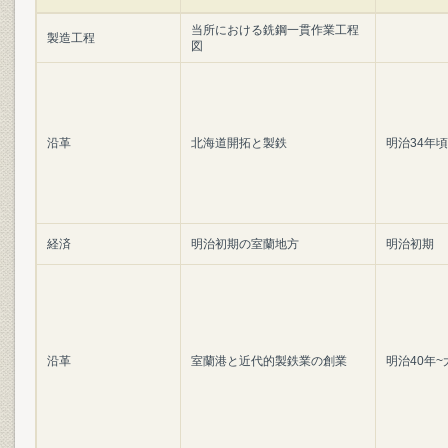
当所における銑鋼一貫作業工程
製造工程
図
沿革
北海道開拓と製鉄
明治34年頃
経済
明治初期の室蘭地方
明治初期
沿革
室蘭港と近代的製鉄業の創業
明治40年~