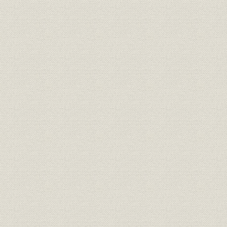
室蘭製鉄所、釜石製鉄所、広畑
事業所
製鉄所、川崎製鉄所
くろがねの富士(富士製鉄株式会
社歌
社社歌)
社歌
室蘭製鉄所所歌
事業所
製鉄所本事務所
テレタイプ室//本事務所外景//機
施設
械計算機//機械計算機パンチ作
業//機械計算機室内部
定款
北海道炭礦汽船株式会社定款
明治40年8
定款
株式会社日本製鋼所定款
大正8年12
定款
輪西製鉄株式会社定款
昭和6年10
定款
日本製鉄株式会社定款
昭和9年1月
昭和25年4
定款
富士製鉄株式会社定款