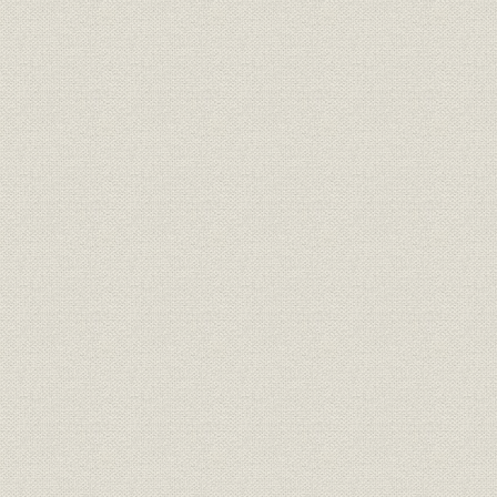
役員
所長 水谷浩
役員
日本製鉄第5代社長 渡辺義介
経営
終戦前後の創業概況
昭和20年7
施設
ホット・ストリップ・ミル
沿革;事業所
飛躍的な発展期を迎えて
昭和29年~
製造工程;事業所
製銑、製鋼
昭和22年~
製造工程;施設
圧延
昭和21年~