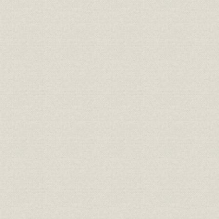
役員
現役員
役員
現役員
役員
現役員
経営;生産
富士製鉄の全貌
昭和33年4