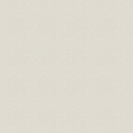
11月29日
組織
職制
明治42年5
北海道炭礦汽船株式会社時代役
役員
明治40年~
員異動表
北海道製鉄株式会社時代役員異
役員
大正6年~大
動表
株式会社日本製鋼所時代役員異
役員
大正8年12
動表 日本製鋼直営時代
株式会社日本製鋼所時代役員異
役員
大正13年2
動表 輪西製鉄組合時代
輪西製鉄株式会社時代役員異動
役員
昭和6年10
表
日本製鉄株式会社役員異動表
役員
昭和9年1月
(抄)