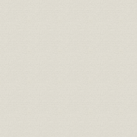
製造工程;施設
化成品
名誉
線材工場御視察中の両陛下
昭和29年8
役員
所長 香春三樹次
役員
所長 佐藤正義
生産;施設
当所主要設備ならびに生産能力
昭和33年3
富士製鉄全社と当所の全国対比
生産
生産高//富士製鉄各作業所の生産
昭和31年度
高比較
本道の鉄鉱石産額と当所出銑量
生産
明治39年度
との対照表
役員
現役員