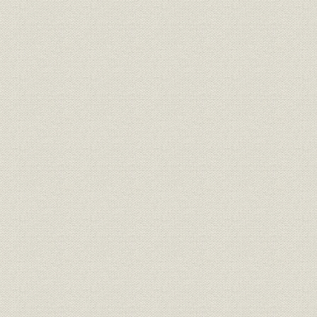
製品
無線
製品
情報処理と制御
製品
電子デバイス
製品
家庭電器・その他
昭和39年(1
沿革
年表
(1979)
名誉
主な国家表彰
昭和39年4