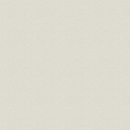
組織
組織図
昭和54年4
事業所
国内 本社・事業場・工場一覧
昭和54年4
事業所
国内 支社・支店・営業所一覧
昭和54年4
事業所;海外事業
海外会社一覧
昭和54年4
事業所;海外事業
海外駐在員事務所一覧
昭和54年4
財務・業績
最近の経営推移 資本金
昭和40年~
従業員
最近の経営推移 従業員数
昭和40年~
売上
最近の経営推移 全社売上高
昭和40年~
財務・業績
最近の経営推移 利益
昭和40年~
売上
機種別売上高
昭和40年~