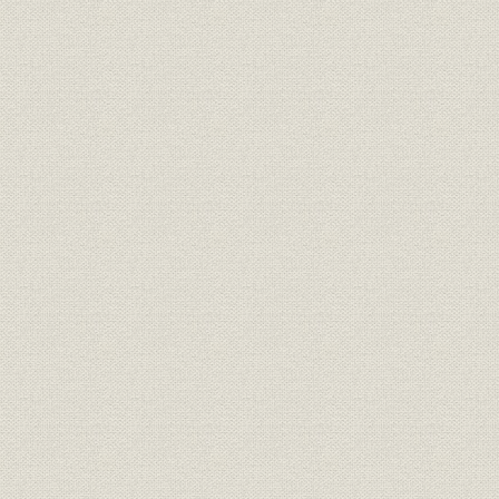
売上
機種別売上比
昭和40年度
売上
得意先別売上高
昭和40年~
売上
得意先別売上比
昭和40年度
株式
株式の状況 所有株数別
昭和54年
株式
株式の状況 所有者別
昭和54年
株式
株式の状況 地域別
昭和54年
株式
大株主
昭和54年
製品
有線通信