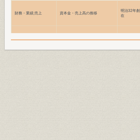
明治32年
財務・業績;売上
資本金・売上高の推移
在
役員
役員任期一覧
昭和39年~
役員
役員一覧
昭和54年6