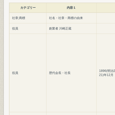
カテゴリー
内容１
社章;商標
社名・社章・商標の由来
役員
創業者 川崎正蔵
1896(明治
役員
歴代会長・社長
21)年12月