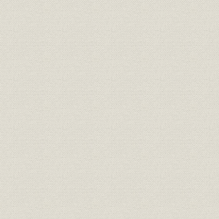
財務・業績
主要財務比率
1956.10月
財務・業績
連結業績の推移
1977.4~19
従業員・福利厚生・安全 従業員
1956(昭和
従業員
数・平均年齢・平均勤続年数の
年度
推移
1956(昭和
従業員
事業所別人員推移
年度
1965(昭和
賃金
賃金改定の推移
年度
1965(昭和
賃金
期末手当支給額の推移
年度
1967(昭和
従業員
所定労働時間推移
年度
1915(大正
労働組合
労働組合の変遷
10月5日