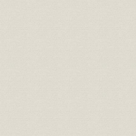
提携・合併
川崎重工業―横山工業
昭和41年7
川崎重工業―川崎航空機工業―
提携・合併
昭和43年1
川崎車輌
昭和46年1
提携・合併
川崎重工業―汽車製造
31日現在
経営政策
経営方針 中・長期経営計画
1986.11月
経営政策
社長年頭挨拶骨子
1987(昭和
1986(昭和
経営政策
リストラクチャリングの展開
年度