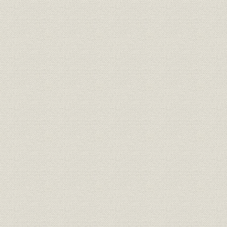
福利厚生
社宅保有状況
福利厚生
寮保有状況
福利厚生
文化施設保有状況
福利厚生
体育施設保有状況
福利厚生
健康保険組合直営保養所
福利厚生
医療施設
安全管理
社外安全衛生表彰受賞実績
1956年度
従業員安全成績の推移(全災害ベ
安全管理
1956~199
ース)