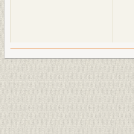
1950(昭和
役員
歴代会長・社長
4)年6月
役員
現役員
平成9年5月