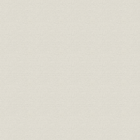
株式
所有数別株式所有の分布状況
1956.4.3
財務・業績;株式
株価・出来高の推移
1956.4~19
1956(昭和
株式
大株主の推移
8)年3月
1961(昭和
組織
本社組織の変遷
~1996
組織
事業(本)部組織の変遷
1961.11.1
組織;事業所
工場の変遷
1881.3~19
組織
現行組織図
1997年1
財務・業績
財務諸表の推移
1956.5~19