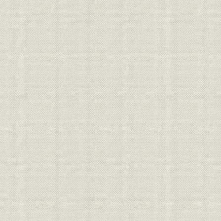
役員
現役員
平成9年5月
沿革
当社の生い立ち
1837.7.10~
定款
創立時の原始定款
1896.10.1
定款
定款改定の推移
1896.10.1~
定款
現行定款
1996(平成
役員
歴代役員在任期間一覧
1956(昭和3
株式
発行済株式総数・株主の推移
1956年度
株式
所有者別株式所有の分布状況
1956.4.3