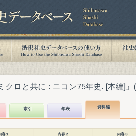
ロと共に : ニコン75年史. [本編]』(19
資料編
索引
年表
内容１
内容２
内容３