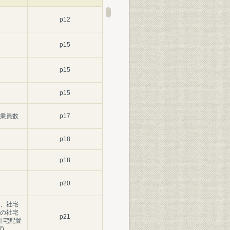
p12
p15
p15
p15
業員数
p17
p18
p18
p20
、社宅
の社宅
p21
社宅配置
)