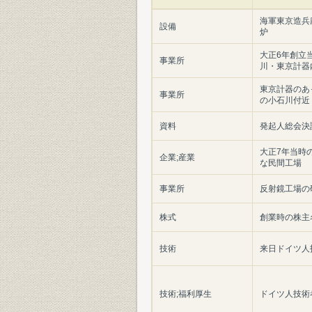
海軍東京造兵
設備
炉
大正6年創立
事業所
川・東京計器
東京計器のあ
事業所
の小石川付近
資料
発起人総会決
大正7年当時
企業;産業
な民間工場
事業所
反射鏡工場の
株式
創業時の株主
技術
来日ドイツ人
技術;福利厚生
ドイツ人技術