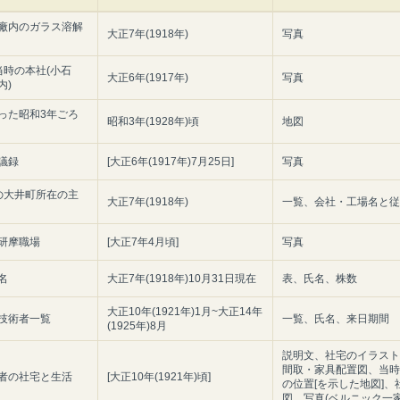
廠内のガラス溶解
大正7年(1918年)
写真
当時の本社(小石
大正6年(1917年)
写真
内)
った昭和3年ごろ
昭和3年(1928年)頃
地図
議録
[大正6年(1917年)7月25日]
写真
の大井町所在の主
大正7年(1918年)
一覧、会社・工場名と従
研摩職場
[大正7年4月頃]
写真
名
大正7年(1918年)10月31日現在
表、氏名、株数
大正10年(1921年)1月~大正14年
技術者一覧
一覧、氏名、来日期間
(1925年)8月
説明文、社宅のイラスト
間取・家具配置図、当時
者の社宅と生活
[大正10年(1921年)頃]
の位置[を示した地図]、
図、写真(ベルニック一家