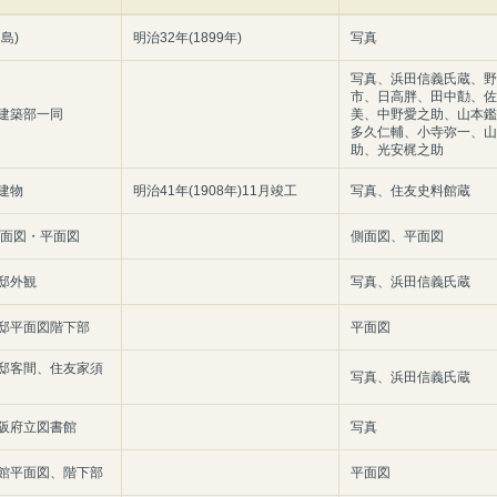
島)
明治32年(1899年)
写真
写真、浜田信義氏蔵、野
市、日高胖、田中勣、佐
建築部一同
美、中野愛之助、山本鑑
多久仁輔、小寺弥一、山
助、光安梶之助
建物
明治41年(1908年)11月竣工
写真、住友史料館蔵
側面図・平面図
側面図、平面図
邸外観
写真、浜田信義氏蔵
邸平面図階下部
平面図
邸客間、住友家須
写真、浜田信義氏蔵
阪府立図書館
写真
館平面図、階下部
平面図