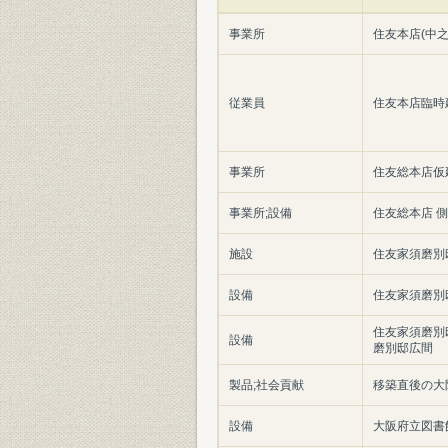
事業所
住友本店(中之
従業員
住友本店臨時
事業所
住友総本店仮
事業所;設備
住友総本店 
施設
住友家須磨別
設備
住友家須磨別
住友家須磨別
設備
磨別邸広間
製品;社会貢献
移築直後の大
設備
大阪府立図書