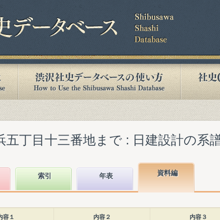
五丁目十三番地まで : 日建設計の系譜』(1
資料編
索引
年表
内容１
内容２
内容３