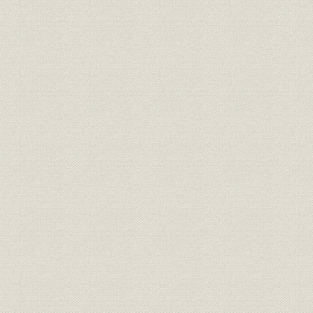
鹿ヶ谷別邸有芳園内)
製品
聖心女子大学全館鳥瞰図
昭和24年(1
創立当時の日建設計工務(株)社
事業所
[昭和19年(1
屋
規則
臨時建築部規定
明治33年(1
住友総本店仮建物を移築後の関
製品;社会貢献
昭和2年(19
西大学本館
製品
長堀川に架けられていた心斎橋
従業員
臨時建築部廃止時の記念写真
[明治44年(
住友家第十五代家長・住友吉左
経営者
衛門友純、住友家第十六代家
長・住友吉左衛門友成
設備;名誉
皇太子殿下お手植えの松
[大正8年(19
施設
住友家須磨別邸上棟式
明治34年(1