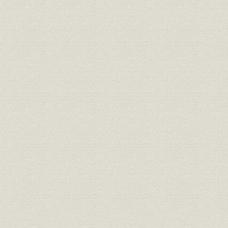
黒田清輝画「朝粧」(1893年、
設備
油彩)
経営者
住友家の家族と親戚
昭和38年(1
社会貢献;設備
大阪図書館寄付願
[明治33年(1
製品;社会貢献
大阪図書館新築工事現場
明治36年(1
社会貢献;設備
大阪図書館新築工事仕様書
明治33年(1
製品;社会貢献
大阪図書館竣工直後
[明治37年(1
製品;社会貢献
大阪府立図書館増築完成時
大正11年(1
大阪府立図書館増築完成時 1階
設備;社会貢献
大正11年(1
平面図
住友総本店および住友銀行建築
事業所
用地 北浜5丁目22番地、魚ノ棚
[大正10年(1