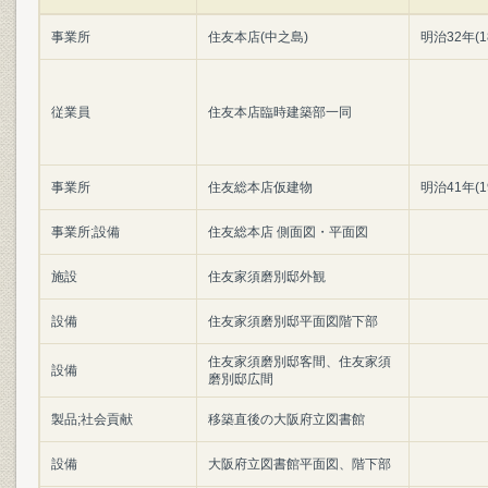
事業所
住友本店(中之島)
明治32年(1
従業員
住友本店臨時建築部一同
事業所
住友総本店仮建物
明治41年(1
事業所;設備
住友総本店 側面図・平面図
施設
住友家須磨別邸外観
設備
住友家須磨別邸平面図階下部
住友家須磨別邸客間、住友家須
設備
磨別邸広間
製品;社会貢献
移築直後の大阪府立図書館
設備
大阪府立図書館平面図、階下部