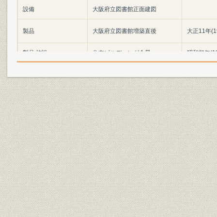
設備
大阪府立図書館正面建図
製品
大阪府立図書館増築直後
大正11年(1
製品;施設
住友ビルディング全景
昭和初年(1
新築時の住友ビルディング南側
製品
外観
新築時の住友ビルディング内一
製品;設備
階中央広間
新築時の住友ビルディング内住
製品
友銀行本店営業部
大阪築港第1号繋船桟橋基礎沈
製品;催し
石式
施設;設備
大阪北港付近地図
昭和14年(1
新築当時の住友銀行東京支店(後
製品
の日本橋支店)
住友家持仏堂「芳泉堂」(住友家
施設