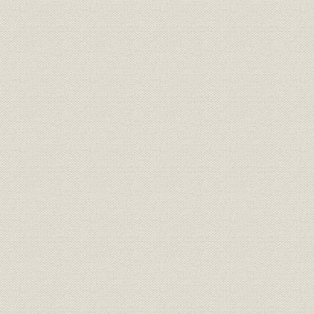
製品
大正5年(19
失前の大坂倶楽部外観
技術;建築
遠山久 満州事務所所長の頃
昭和15年(1
社歌
住友社歌
昭和15年(1
製品
住友家鹿ヶ谷別邸内の銅器庫
昭和4年(19
技術;従業員
池田宮彦
グラウンドの左上が日建設計工
事業所
[昭和21年(1
務(株)社屋
技術;建築
野口孫市
技術;建築
日高胖
技術;役員
長谷部鋭吉
技術;役員
竹腰健造