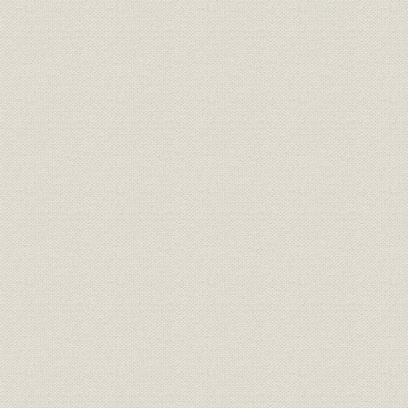
筋南から北を望む
住友ビルディング第1期工事定
事業所;催し
大正13年(1
礎式
住友合資会社工作部製図室の風
事業所
昭和3年(19
景
技術;建築
光安梶之助
技術;建築
津山達夫
技術;建築
小寺弥一
技術;建築
布袋国雄
大阪筑港第1号繋船桟橋・橋床
製品;施設
[大正5年(1
鉄筋組み立て作業
北港修築および埋立工事・函塊