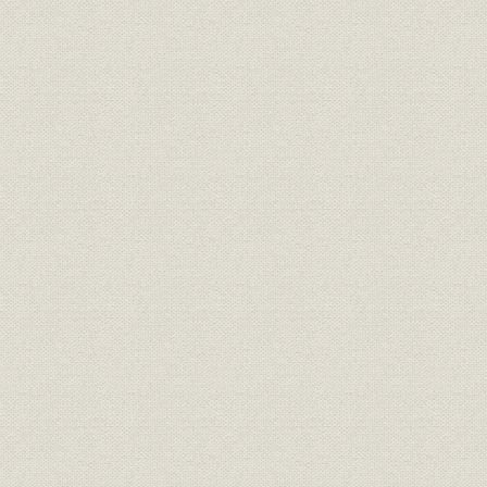
製品;施設
[大正8年(19
曳航、同・函塊据付
製品;施設
東京住友ビルディング
[昭和8年(19
技術;従業員
小川安一郎
技術;建築
平尾善治
住友銀行東京支店(後の日本橋支
製品;施設
大正6年(19
店)落成記念写真
事業所
住友銀行船場支店
[昭和8年(19
製品
大阪株式取引所新築直後
製品
東京手形交換所
住友総本店別館(旧帝国座)と焼