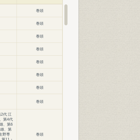
巻頭
巻頭
巻頭
巻頭
巻頭
巻頭
巻頭
巻頭
2代 江
、第4代
雄、第6
武雄、第
 生野専
巻頭
、第11・