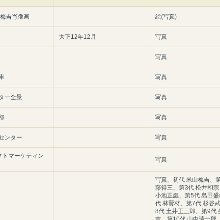
山梅吉肖像画
絵(写真)
大正12年12月
写真
写真
庫
写真
ター全景
写真
部
写真
センター
写真
レクトマーケティン
写真
写真、初代 米山梅吉、第
藤得三、第3代 松井和宗
小池正彪、第5代 島田盛
代 林賢材、第7代 杉谷
8代 土井正三郎、第9代
吉、第10代 山中清一郎