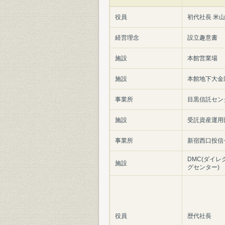
役員
初代社長 米
経営理念
設立趣意書
施設
本館営業場
施設
本館地下大金
事業所
目黒信託セン
施設
受託資産運用
事業所
新宿西口投信
DMC(ダイ
施設
グセンター)
役員
歴代社長