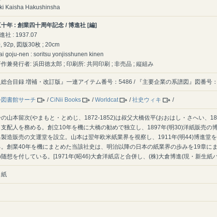
ki Kaisha Hakushinsha
年 : 創業四十周年記念 / 博進社 [編]
進社 : 1937.07
10, 92p, 図版30枚 ; 20cm
i goju-nen : soritsu yonjisshunen kinen
兼発行者: 浜田徳太郎 ; 印刷所: 共同印刷 ; 非売品 ; 縦組み
総合目録 増補・改訂版』一連アイテム番号：5486 / 『主要企業の系譜図』図番号：1
会図書館サーチ
/
CiNii Books
/
Worldcat
/
社史ウィキ
/
の山本留次(やまもと・とめじ、1872-1852)は叔父大橋佐平(おおはし・さへい、18
支配人を務める。創立10年を機に大橋の勧めで独立し、1897年(明30)洋紙販売の博進
製造販売の文運堂を設立。山本は翌年欧米紙業界を視察し、1911年(明44)博進堂
る。創業40年を機にまとめた当該社史は、明治以降の日本の紙業界の歩みを19章に
随想を付している。[1971年(昭46)大倉洋紙店と合併し、(株)大倉博進(現・新生紙パ
・紙