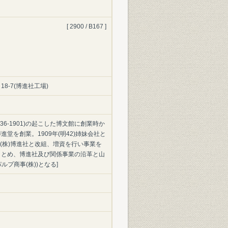
[ 2900 / B167 ]
8-7(博進社工場)
36-1901)の起こした博文館に創業時か
堂を創業。1909年(明42)姉妹会社と
を(株)博進社と改組、増資を行い事業を
まとめ、博進社及び関係事業の沿革と山
ルプ商事(株))となる]