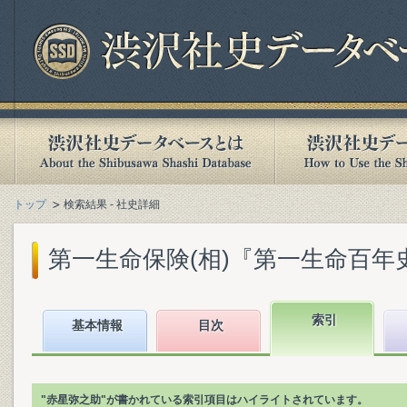
トップ
検索結果 - 社史詳細
第一生命保険(相)『第一生命百年史』(
索引
基本情報
目次
"赤星弥之助"が書かれている索引項目はハイライトされています。