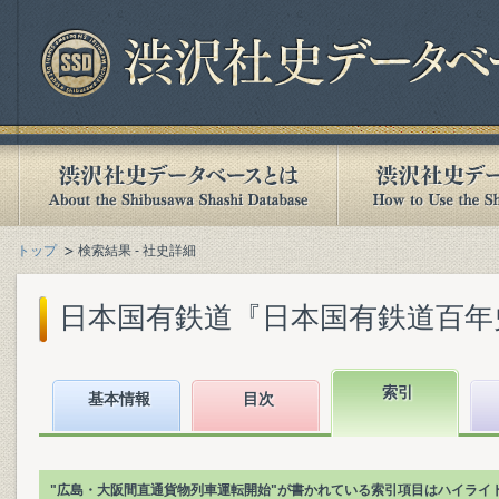
トップ
検索結果 - 社史詳細
日本国有鉄道『日本国有鉄道百年史. 第
索引
基本情報
目次
"広島・大阪間直通貨物列車運転開始"が書かれている索引項目はハイライ