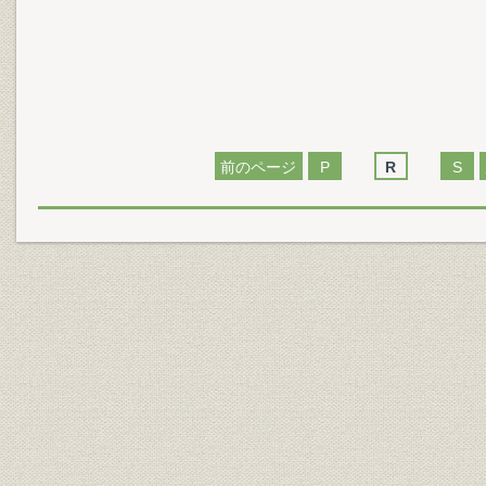
前のページ
P
R
S