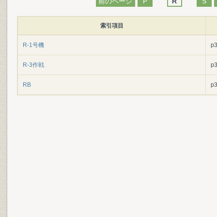
前のページ
P
R
S
索引項目
R-1号機
p
R-3作戦
p
RB
p