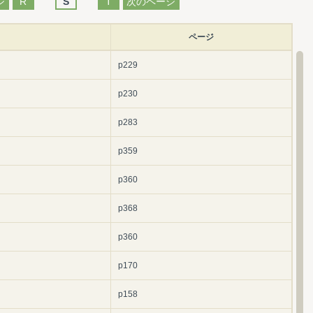
ジ
R
S
T
次のページ
ページ
p229
p230
p283
p359
p360
p368
p360
p170
p158