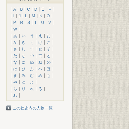
A
B
C
D
E
F
I
J
L
M
N
O
P
R
S
T
U
V
W
あ
い
う
え
お
か
き
く
け
こ
さ
し
す
せ
そ
た
ち
つ
て
と
な
に
ぬ
ね
の
は
ひ
ふ
へ
ほ
ま
み
む
め
も
や
ゆ
よ
ら
り
れ
ろ
わ
この社史内の人物一覧