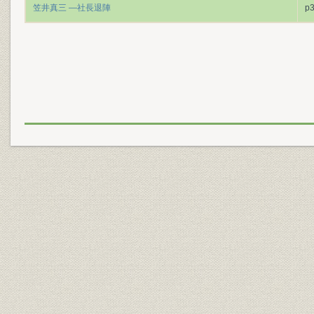
笠井真三 ―社長退陣
p