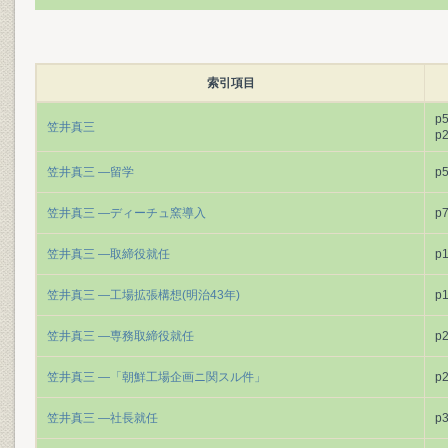
索引項目
p
笠井真三
p
笠井真三 ―留学
p
笠井真三 ―ディーチュ窯導入
p
笠井真三 ―取締役就任
p
笠井真三 ―工場拡張構想(明治43年)
p
笠井真三 ―専務取締役就任
p
笠井真三 ―「朝鮮工場企画ニ関スル件」
p
笠井真三 ―社長就任
p