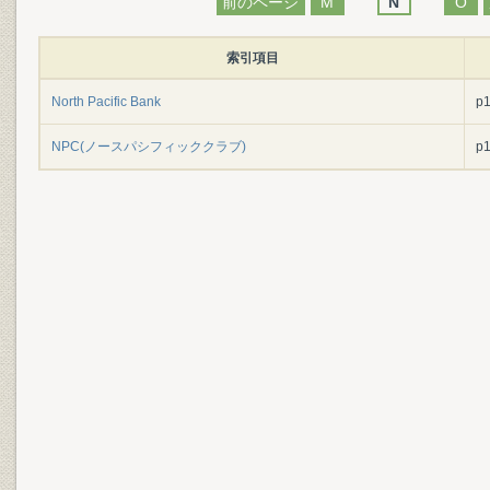
前のページ
M
N
O
索引項目
North Pacific Bank
p
NPC(ノースパシフィッククラブ)
p