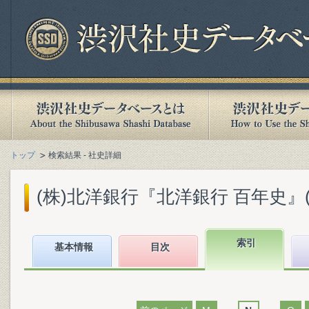
トップ
検索結果 - 社史詳細
(株)北洋銀行『北洋銀行 百年史』(20
索引
基本情報
目次