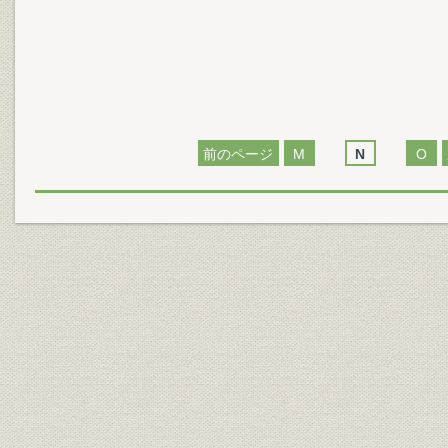
前のページ
M
N
O