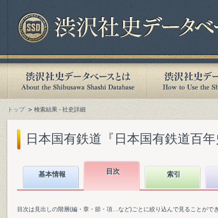
トップ
検索結果 - 社史詳細
日本国有鉄道『日本国有鉄道百年史. 第
目次
基本情報
索引
目次は見出しの階層(編・章・節・項…など)ごとに絞り込んで見ることがで