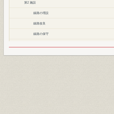
第2 施設
線路の増設
線路改良
線路の保守
停車場改良
建築
第2節 建設
第1 鉄道敷設予定線
1 鉄道敷設法の公布
2 鉄道敷設法の改正
第2 建設経過および建設工事