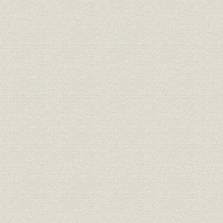
山手線
第2 山陽本線の線路増設
第3 主要線の線路増設
東北本線
常磐線
高崎線
信越線
北陸本線
関西本線
函館本線および室蘭本線
鹿児島本線