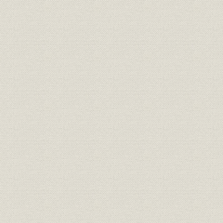
ループ線工事
(3) 熱海線の建設工事
線路選定
線路の情勢
工事の概況
丹那隧道
4 中部地方
(1) 概要
(2) 高山線の建設工事
(3) 飛越線の建設工事
5 近畿地方