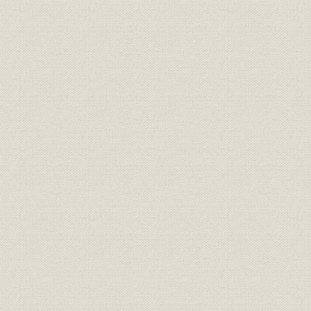
1 大正10年制定の国有鉄道建設規程
2 昭和2年の改正
3 昭和4年制定の規程
4 簡易線建設規程の制定
5 昭和7年9月以降の改正
第3節 線路増設
第1 東京周辺の線路増設
東海道線
中央線
総武線
東北線