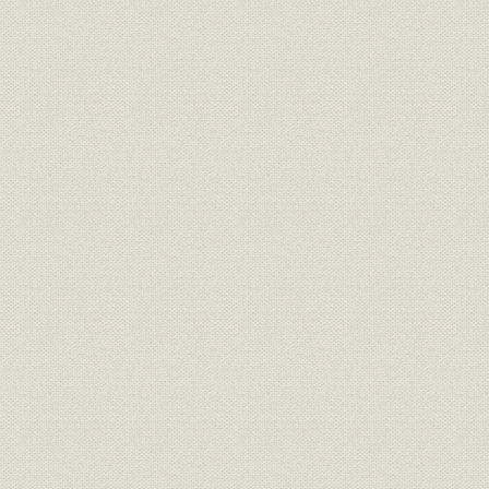
(3) 日豊南線の建設工事
(4) 佐賀線の建設工事
工事の概況
筑後川および花宗川可動橋
筑後川橋梁可動装置
花宗川橋梁可動装置
(5) 関門隧道
関門隧道着工までの経緯
関門隧道技術委員会
決定路線
第3 建設規程の制定