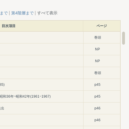
層まで
第4階層まで
すべて表示
目次項目
ページ
巻頭
NP
NP
巻頭
5)
p45
6年~昭和42年(1961~1967)
p45
進出
p46
p46