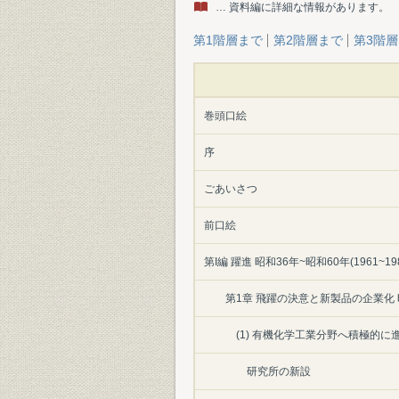
… 資料編に詳細な情報があります。
第1階層まで
第2階層まで
第3階
巻頭口絵
序
ごあいさつ
前口絵
第I編 躍進 昭和36年~昭和60年(1961~198
第1章 飛躍の決意と新製品の企業化 昭和3
(1) 有機化学工業分野へ積極的に
研究所の新設