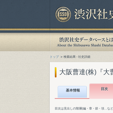
トップ
検索結果 - 社史詳細
大阪曹達(株)『大曹
目次
基本情報
目次は見出しの階層(編・章・節・項…な