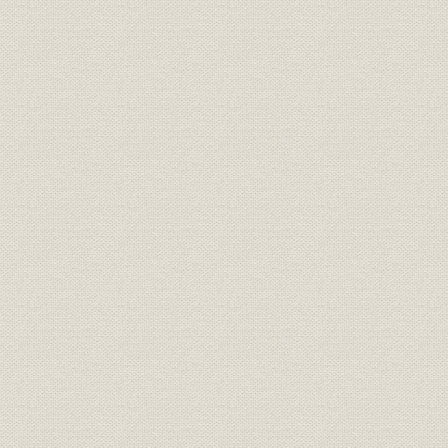
海外との提携
マルチメディア&技術拠点新体制
NAND躍進とシステムLSI本格化
年表
生産の歴史
記録
トランジスタ工場・多摩川工場・マイクロエレクトロニクスセンター
半導体システム技術センター歴代所長
組織表
従業員数の推移・生産高の推移
執筆協力、資料提供者一覧